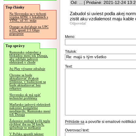
Od: ... | Pridané: 2021-12-24 13:
Top články
Zabudol si uviest podla akej nor
Na Slovensku sa v tichosti
vypína ADSL v lokalitách s
zistit aku vzdialenost maju kabl
VDSL, už 31. mája
Odpovedať
Orange sa doťahuje na UPC
a O2, spustí 2.5 Gbps
pripojenie
Meno:
Top správy
Titulok:
Rumunsko odstrelmi a
blokádou mení tok Dunaja,
aby udržalo jadrovú
elektráreň v chode
Text:
Joj Play výrazne zdražuje
Chrome sa bude
aktualizovať dvakrát
týždenne, v budúcnosti sa
bude aktualizovať bez
reštartov
Slovensko.sk má opäť
technické problémy
Maďarsko jadrovú elektráreň
nakoniec kompletne
neodstavilo, Rumunsko mení
tok Dunaja
Železnice znižujú kvôli teplu
Prihláste sa
a povoľte si emailové notifiká
rýchlosť iba na 50 km/h,
spôsobuje to meškanie
Overovací text:
V Poľsku spustili takmer