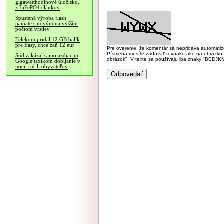
gigawatthodinové úložisko,
z LiFePO4 článkov
Spustená výroba flash
pamäte s novým najvyšším
počtom vrstiev
Telekom pridal 12 GB balík
pre Easy, chce zaň 12 eur
Pre overenie, že komentár sa nepridáva automatizov
Písmená musíte zadávať rovnako ako na obrázku veľk
Súd zakázal samojazdiacim
obrázok". V texte sa používajú iba znaky "BC
Google taxíkom dobíjanie v
noci, rušili obyvateľov