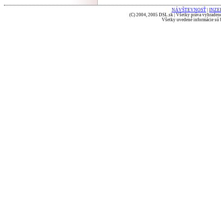
NÁVŠTEVNOSŤ
|
INZE
(C) 2004, 2005 DSL.sk | Všetky práva vyhradené
Všetky uvedené informácie sú b