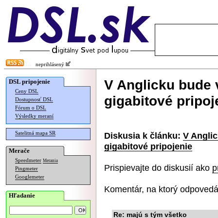
neprihlásený
V Anglicku bude
DSL pripojenie
Ceny DSL
gigabitové pripoj
Dostupnosť DSL
Fórum o DSL
Výsledky meraní
Satelitná mapa SR
Diskusia k článku:
V Angli
gigabitové pripojenie
Merače
Speedmeter
Merania
Prispievajte do diskusií ako
p
Pingmeter
Googlemeter
Komentár, na ktorý odpovedá
Hľadanie
Re: majú s tým všetko