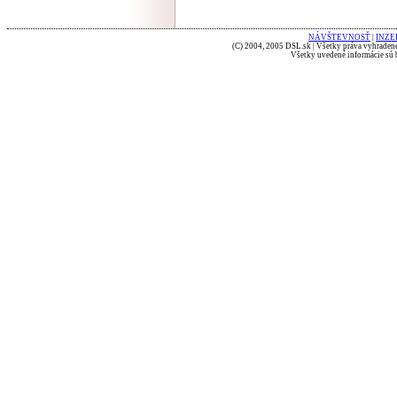
NÁVŠTEVNOSŤ
|
INZE
(C) 2004, 2005 DSL.sk | Všetky práva vyhradené
Všetky uvedené informácie sú b