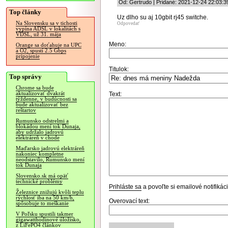
Od: Gertrudo | Pridané: 2021-12-24 22:03:3
Top články
Uz dlho su aj 10gbit rj45 switche.
Na Slovensku sa v tichosti
Odpovedať
vypína ADSL v lokalitách s
VDSL, už 31. mája
Meno:
Orange sa doťahuje na UPC
a O2, spustí 2.5 Gbps
pripojenie
Titulok:
Top správy
Chrome sa bude
aktualizovať dvakrát
Text:
týždenne, v budúcnosti sa
bude aktualizovať bez
reštartov
Rumunsko odstrelmi a
blokádou mení tok Dunaja,
aby udržalo jadrovú
elektráreň v chode
Maďarsko jadrovú elektráreň
nakoniec kompletne
neodstavilo, Rumunsko mení
tok Dunaja
Slovensko.sk má opäť
technické problémy
Prihláste sa
a povoľte si emailové notifiká
Železnice znižujú kvôli teplu
rýchlosť iba na 50 km/h,
Overovací text:
spôsobuje to meškanie
V Poľsku spustili takmer
gigawatthodinové úložisko,
z LiFePO4 článkov