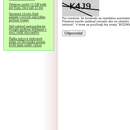
Telekom pridal 12 GB balík
pre Easy, chce zaň 12 eur
Spustená výroba flash
pamäte s novým najvyšším
Pre overenie, že komentár sa nepridáva automatizov
počtom vrstiev
Písmená musíte zadávať rovnako ako na obrázku veľk
obrázok". V texte sa používajú iba znaky "BC
Súd zakázal samojazdiacim
Google taxíkom dobíjanie v
noci, rušili obyvateľov
Ďalšia jadrová elektráreň
južne od Slovenska musela
kvôli teplu znížiť výkon