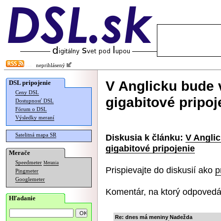
neprihlásený
V Anglicku bude
DSL pripojenie
Ceny DSL
gigabitové pripoj
Dostupnosť DSL
Fórum o DSL
Výsledky meraní
Satelitná mapa SR
Diskusia k článku:
V Angli
gigabitové pripojenie
Merače
Speedmeter
Merania
Prispievajte do diskusií ako
p
Pingmeter
Googlemeter
Komentár, na ktorý odpovedá
Hľadanie
Re: dnes má meniny Nadežda