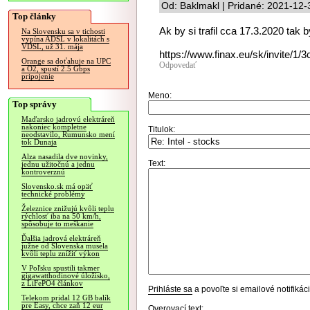
Od: Baklmakl | Pridané: 2021-12-
Top články
Ak by si trafil cca 17.3.2020 tak 
Na Slovensku sa v tichosti
vypína ADSL v lokalitách s
VDSL, už 31. mája
https://www.finax.eu/sk/invite/1/
Orange sa doťahuje na UPC
Odpovedať
a O2, spustí 2.5 Gbps
pripojenie
Meno:
Top správy
Maďarsko jadrovú elektráreň
nakoniec kompletne
Titulok:
neodstavilo, Rumunsko mení
tok Dunaja
Alza nasadila dve novinky,
Text:
jednu užitočnú a jednu
kontroverznú
Slovensko.sk má opäť
technické problémy
Železnice znižujú kvôli teplu
rýchlosť iba na 50 km/h,
spôsobuje to meškanie
Ďalšia jadrová elektráreň
južne od Slovenska musela
kvôli teplu znížiť výkon
V Poľsku spustili takmer
gigawatthodinové úložisko,
z LiFePO4 článkov
Prihláste sa
a povoľte si emailové notifiká
Telekom pridal 12 GB balík
pre Easy, chce zaň 12 eur
Overovací text: