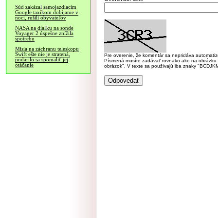
Súd zakázal samojazdiacim
Google taxíkom dobíjanie v
noci, rušili obyvateľov
NASA na diaľku na sonde
Voyager 2 úspešne znížila
spotrebu
Misia na záchranu teleskopu
Swift ešte nie je stratená,
Pre overenie, že komentár sa nepridáva automatizov
podarilo sa spomaliť jej
Písmená musíte zadávať rovnako ako na obrázku veľk
otáčanie
obrázok". V texte sa používajú iba znaky "BC