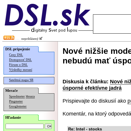
neprihlásený
Nové nižšie mode
DSL pripojenie
Ceny DSL
nebudú mať úspor
Dostupnosť DSL
Fórum o DSL
Výsledky meraní
Satelitná mapa SR
Diskusia k článku:
Nové ni
úsporné efektívne jadrá
Merače
Speedmeter
Merania
Prispievajte do diskusií ako
p
Pingmeter
Googlemeter
Komentár, na ktorý odpovedá
Hľadanie
Re: Intel - stocks