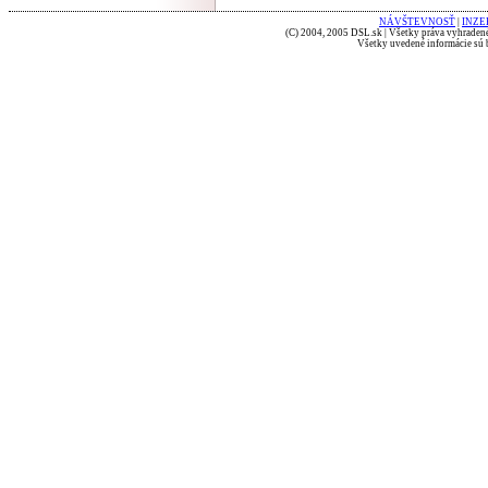
NÁVŠTEVNOSŤ
|
INZE
(C) 2004, 2005 DSL.sk | Všetky práva vyhradené
Všetky uvedené informácie sú b