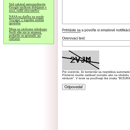
Súd zakázal samojazdiacim
Google taxíkom dobíjanie v
noci, rušili obyvateľov
NASA na diaľku na sonde
Voyager 2 úspešne znížila
spotrebu
Misia na záchranu teleskopu
Prihláste sa
a povoľte si emailové notifiká
Swift ešte nie je stratená,
podarilo sa spomaliť jej
Overovací text:
otáčanie
Pre overenie, že komentár sa nepridáva automatizov
Písmená musíte zadávať rovnako ako na obrázku veľk
obrázok". V texte sa používajú iba znaky "BC