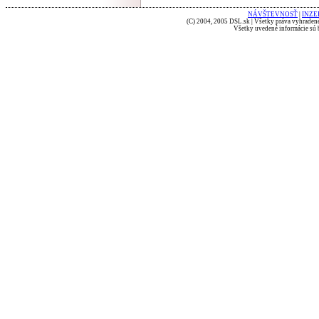
NÁVŠTEVNOSŤ
|
INZE
(C) 2004, 2005 DSL.sk | Všetky práva vyhradené
Všetky uvedené informácie sú b