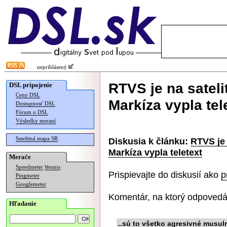
neprihlásený
RTVS je na satelit
DSL pripojenie
Ceny DSL
Markíza vypla tel
Dostupnosť DSL
Fórum o DSL
Výsledky meraní
Satelitná mapa SR
Diskusia k článku:
RTVS je 
Markíza vypla teletext
Merače
Speedmeter
Merania
Prispievajte do diskusií ako
p
Pingmeter
Googlemeter
Komentár, na ktorý odpovedá
Hľadanie
..sú to všetko agresivné musu