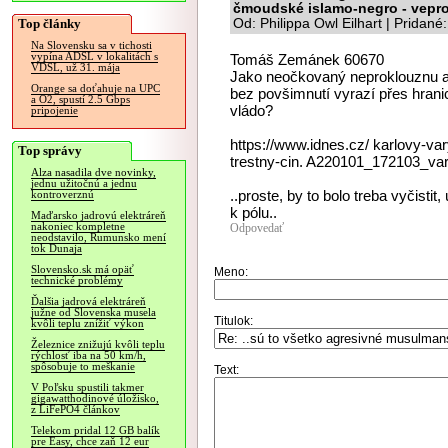
čmoudské islamo-negro - vepro
Top články
Od: Philippa Owl Eilhart | Pridan
Na Slovensku sa v tichosti
vypína ADSL v lokalitách s
Tomáš Zemánek 60670
VDSL, už 31. mája
Jako neočkovaný neproklouznu 
Orange sa doťahuje na UPC
bez povšimnutí vyrazí přes hranic
a O2, spustí 2.5 Gbps
vládo?
pripojenie
https://www.idnes.cz/ karlovy-var
Top správy
trestny-cin. A220101_172103_var
Alza nasadila dve novinky,
jednu užitočnú a jednu
..proste, by to bolo treba vyčist
kontroverznú
k pólu..
Maďarsko jadrovú elektráreň
nakoniec kompletne
Odpovedať
neodstavilo, Rumunsko mení
tok Dunaja
Slovensko.sk má opäť
Meno:
technické problémy
Ďalšia jadrová elektráreň
južne od Slovenska musela
Titulok:
kvôli teplu znížiť výkon
Železnice znižujú kvôli teplu
rýchlosť iba na 50 km/h,
spôsobuje to meškanie
Text:
V Poľsku spustili takmer
gigawatthodinové úložisko,
z LiFePO4 článkov
Telekom pridal 12 GB balík
pre Easy, chce zaň 12 eur