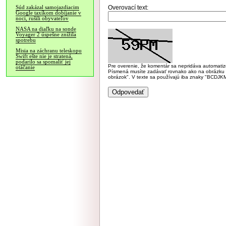
Overovací text:
Súd zakázal samojazdiacim
Google taxíkom dobíjanie v
noci, rušili obyvateľov
NASA na diaľku na sonde
Voyager 2 úspešne znížila
spotrebu
Misia na záchranu teleskopu
Swift ešte nie je stratená,
podarilo sa spomaliť jej
Pre overenie, že komentár sa nepridáva automatizov
otáčanie
Písmená musíte zadávať rovnako ako na obrázku veľk
obrázok". V texte sa používajú iba znaky "BC