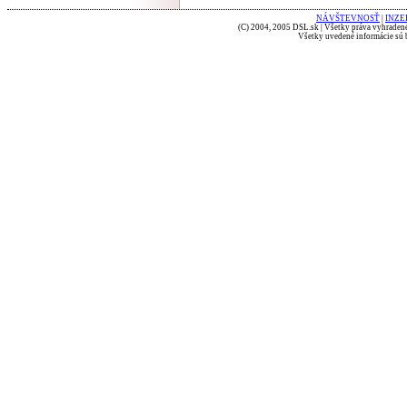
NÁVŠTEVNOSŤ
|
INZE
(C) 2004, 2005 DSL.sk | Všetky práva vyhradené
Všetky uvedené informácie sú b