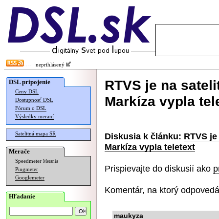
neprihlásený
RTVS je na satelit
DSL pripojenie
Ceny DSL
Markíza vypla tel
Dostupnosť DSL
Fórum o DSL
Výsledky meraní
Satelitná mapa SR
Diskusia k článku:
RTVS je 
Markíza vypla teletext
Merače
Speedmeter
Merania
Prispievajte do diskusií ako
p
Pingmeter
Googlemeter
Komentár, na ktorý odpovedá
Hľadanie
maukyza