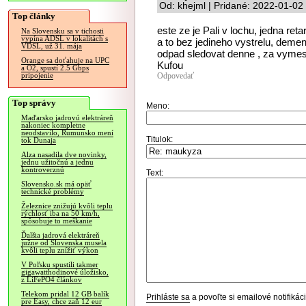
Od: khejml | Pridané: 2022-01-02
Top články
este ze je Pali v lochu, jedna ret
Na Slovensku sa v tichosti
vypína ADSL v lokalitách s
a to bez jedineho vystrelu, deme
VDSL, už 31. mája
odpad sledovat denne , za vymes
Orange sa doťahuje na UPC
Kufou
a O2, spustí 2.5 Gbps
Odpovedať
pripojenie
Top správy
Meno:
Maďarsko jadrovú elektráreň
nakoniec kompletne
neodstavilo, Rumunsko mení
Titulok:
tok Dunaja
Alza nasadila dve novinky,
jednu užitočnú a jednu
kontroverznú
Text:
Slovensko.sk má opäť
technické problémy
Železnice znižujú kvôli teplu
rýchlosť iba na 50 km/h,
spôsobuje to meškanie
Ďalšia jadrová elektráreň
južne od Slovenska musela
kvôli teplu znížiť výkon
V Poľsku spustili takmer
gigawatthodinové úložisko,
z LiFePO4 článkov
Telekom pridal 12 GB balík
Prihláste sa
a povoľte si emailové notifiká
pre Easy, chce zaň 12 eur