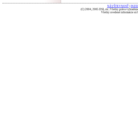
NÁVŠTEVNOSŤ
|
INZE
(C) 2004, 2005 DSL.sk | Všetky práva vyhradené
Všetky uvedené informácie sú b