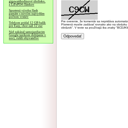
gigawatthodinové úložisko,
z LiFePO4 článkov
Spustená výroba flash
pamäte s novým najvyšším
počtom vrstiev
Pre overenie, že komentár sa nepridáva automatizov
Telekom pridal 12 GB balík
Písmená musíte zadávať rovnako ako na obrázku veľk
pre Easy, chce zaň 12 eur
obrázok". V texte sa používajú iba znaky "BC
Súd zakázal samojazdiacim
Google taxíkom dobíjanie v
noci, rušili obyvateľov