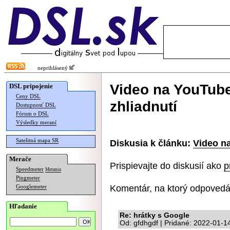
neprihlásený
Video na YouTube
DSL pripojenie
Ceny DSL
zhliadnutí
Dostupnosť DSL
Fórum o DSL
Výsledky meraní
Satelitná mapa SR
Diskusia k článku:
Video na
Merače
Prispievajte do diskusií ako
p
Speedmeter
Merania
Pingmeter
Komentár, na ktorý odpovedá
Googlemeter
Hľadanie
Re: hrátky s Google
Od: gfdhgdf | Pridané: 2022-01-1