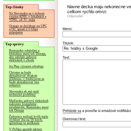
hlavne decka maju nekonecne vel
Top články
celkom rychlo omrzi
Na Slovensku sa v tichosti
Odpovedať
vypína ADSL v lokalitách s
VDSL, už 31. mája
Orange sa doťahuje na UPC
Meno:
a O2, spustí 2.5 Gbps
pripojenie
Titulok:
Top správy
Rumunsko odstrelmi a
blokádou mení tok Dunaja,
aby udržalo jadrovú
Text:
elektráreň v chode
Joj Play výrazne zdražuje
Chrome sa bude
aktualizovať dvakrát
týždenne, v budúcnosti sa
bude aktualizovať bez
reštartov
Slovensko.sk má opäť
technické problémy
Maďarsko jadrovú elektráreň
nakoniec kompletne
neodstavilo, Rumunsko mení
tok Dunaja
Prihláste sa
a povoľte si emailové notifiká
Železnice znižujú kvôli teplu
Overovací text:
rýchlosť iba na 50 km/h,
spôsobuje to meškanie
V Poľsku spustili takmer