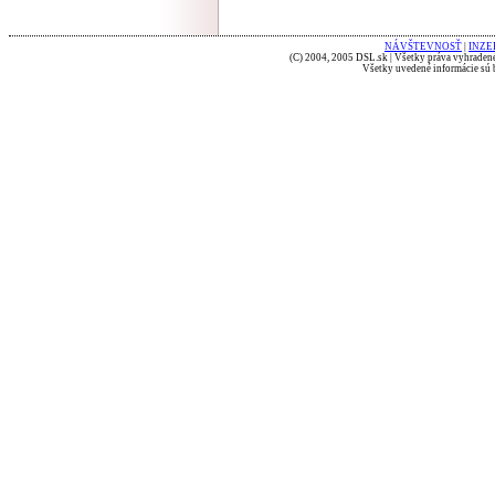
NÁVŠTEVNOSŤ
|
INZE
(C) 2004, 2005 DSL.sk | Všetky práva vyhradené
Všetky uvedené informácie sú b