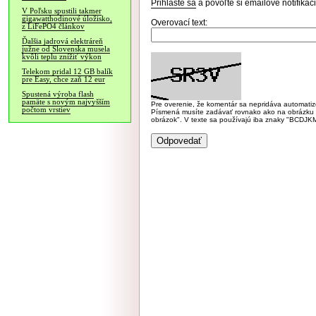
Prihláste sa
a povoľte si emailové notifiká
V Poľsku spustili takmer
gigawatthodinové úložisko,
Overovací text:
z LiFePO4 článkov
Ďalšia jadrová elektráreň
južne od Slovenska musela
kvôli teplu znížiť výkon
Telekom pridal 12 GB balík
pre Easy, chce zaň 12 eur
Spustená výroba flash
pamäte s novým najvyšším
Pre overenie, že komentár sa nepridáva automatizov
počtom vrstiev
Písmená musíte zadávať rovnako ako na obrázku veľk
obrázok". V texte sa používajú iba znaky "BC