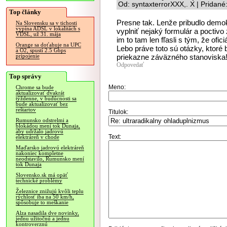
Od: syntaxterrorXXX,. X | Pridan
Top články
Presne tak. Lenže pribudlo demo
Na Slovensku sa v tichosti
vypína ADSL v lokalitách s
vyplniť nejaký formulár a poctivo
VDSL, už 31. mája
im to tam len fľasli s tým, že ofic
Orange sa doťahuje na UPC
Lebo práve toto sú otázky, ktoré 
a O2, spustí 2.5 Gbps
priekazne záväzného stanoviska
pripojenie
Odpovedať
Top správy
Meno:
Chrome sa bude
aktualizovať dvakrát
týždenne, v budúcnosti sa
bude aktualizovať bez
reštartov
Titulok:
Rumunsko odstrelmi a
blokádou mení tok Dunaja,
aby udržalo jadrovú
Text:
elektráreň v chode
Maďarsko jadrovú elektráreň
nakoniec kompletne
neodstavilo, Rumunsko mení
tok Dunaja
Slovensko.sk má opäť
technické problémy
Železnice znižujú kvôli teplu
rýchlosť iba na 50 km/h,
spôsobuje to meškanie
Alza nasadila dve novinky,
jednu užitočnú a jednu
kontroverznú