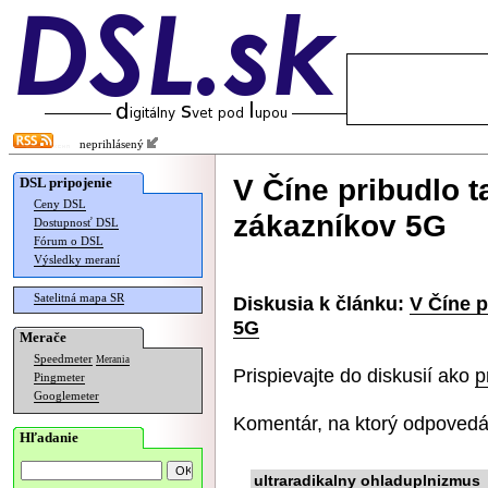
neprihlásený
V Číne pribudlo 
DSL pripojenie
Ceny DSL
zákazníkov 5G
Dostupnosť DSL
Fórum o DSL
Výsledky meraní
Satelitná mapa SR
Diskusia k článku:
V Číne p
5G
Merače
Speedmeter
Merania
Prispievajte do diskusií ako
p
Pingmeter
Googlemeter
Komentár, na ktorý odpovedá
Hľadanie
ultraradikalny ohladuplnizmus