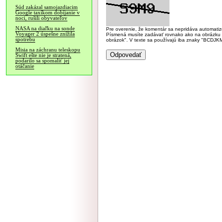
Súd zakázal samojazdiacim
Google taxíkom dobíjanie v
noci, rušili obyvateľov
NASA na diaľku na sonde
Pre overenie, že komentár sa nepridáva automatizov
Voyager 2 úspešne znížila
Písmená musíte zadávať rovnako ako na obrázku veľk
spotrebu
obrázok". V texte sa používajú iba znaky "BC
Misia na záchranu teleskopu
Swift ešte nie je stratená,
podarilo sa spomaliť jej
otáčanie