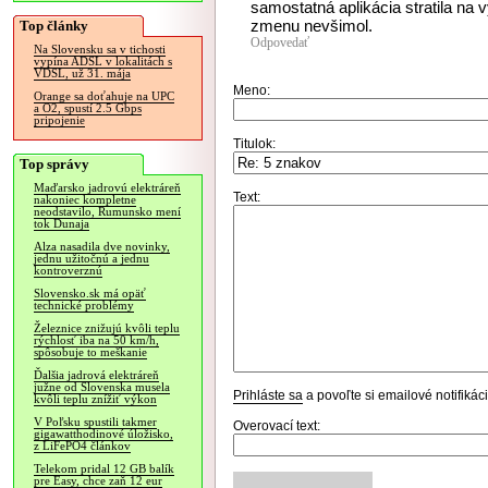
samostatná aplikácia stratila na 
zmenu nevšimol.
Top články
Odpovedať
Na Slovensku sa v tichosti
vypína ADSL v lokalitách s
VDSL, už 31. mája
Meno:
Orange sa doťahuje na UPC
a O2, spustí 2.5 Gbps
pripojenie
Titulok:
Top správy
Maďarsko jadrovú elektráreň
Text:
nakoniec kompletne
neodstavilo, Rumunsko mení
tok Dunaja
Alza nasadila dve novinky,
jednu užitočnú a jednu
kontroverznú
Slovensko.sk má opäť
technické problémy
Železnice znižujú kvôli teplu
rýchlosť iba na 50 km/h,
spôsobuje to meškanie
Ďalšia jadrová elektráreň
južne od Slovenska musela
Prihláste sa
a povoľte si emailové notifiká
kvôli teplu znížiť výkon
V Poľsku spustili takmer
Overovací text:
gigawatthodinové úložisko,
z LiFePO4 článkov
Telekom pridal 12 GB balík
pre Easy, chce zaň 12 eur