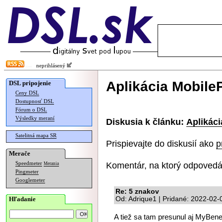
neprihlásený
Aplikácia Mobile
DSL pripojenie
Ceny DSL
Dostupnosť DSL
Fórum o DSL
Výsledky meraní
Diskusia k článku:
Aplikáci
Satelitná mapa SR
Prispievajte do diskusií ako
p
Merače
Komentár, na ktorý odpovedá
Speedmeter
Merania
Pingmeter
Googlemeter
Re: 5 znakov
Hľadanie
Od: Adrique1 | Pridané: 2022-02-
A tiež sa tam presunul aj MyBen