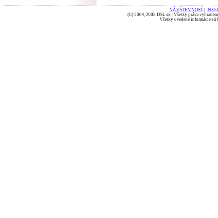
NÁVŠTEVNOSŤ
|
INZE
(C) 2004, 2005 DSL.sk | Všetky práva vyhradené
Všetky uvedené informácie sú b