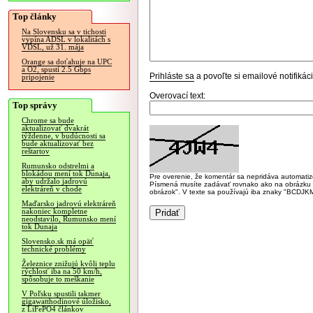
Top články
Na Slovensku sa v tichosti
vypína ADSL v lokalitách s
VDSL, už 31. mája
Orange sa doťahuje na UPC
a O2, spustí 2.5 Gbps
Prihláste sa
a povoľte si emailové notifiká
pripojenie
Overovací text:
Top správy
Chrome sa bude
aktualizovať dvakrát
týždenne, v budúcnosti sa
bude aktualizovať bez
reštartov
Rumunsko odstrelmi a
blokádou mení tok Dunaja,
Pre overenie, že komentár sa nepridáva automatizov
aby udržalo jadrovú
Písmená musíte zadávať rovnako ako na obrázku veľk
elektráreň v chode
obrázok". V texte sa používajú iba znaky "BC
Maďarsko jadrovú elektráreň
nakoniec kompletne
neodstavilo, Rumunsko mení
tok Dunaja
Slovensko.sk má opäť
technické problémy
Železnice znižujú kvôli teplu
rýchlosť iba na 50 km/h,
spôsobuje to meškanie
V Poľsku spustili takmer
gigawatthodinové úložisko,
z LiFePO4 článkov