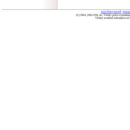
NÁVŠTEVNOSŤ
|
INZE
(C) 2004, 2005 DSL.sk | Všetky práva vyhradené
Všetky uvedené informácie sú b