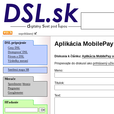
neprihlásený
Aplikácia MobilePay
DSL pripojenie
Ceny DSL
Dostupnosť DSL
Diskusia k článku:
Aplikácia MobilePay o
Fórum o DSL
Výsledky meraní
Prispievajte do diskusií ako
prihlásený užív
Satelitná mapa SR
Meno:
Merače
Titulok:
Speedmeter
Merania
Pingmeter
Googlemeter
Text:
Hľadanie