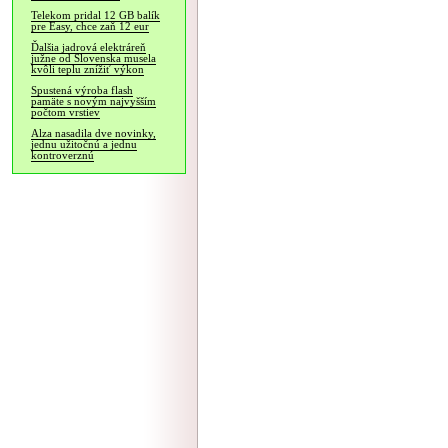
Telekom pridal 12 GB balík
pre Easy, chce zaň 12 eur
Ďalšia jadrová elektráreň
južne od Slovenska musela
kvôli teplu znížiť výkon
Spustená výroba flash
pamäte s novým najvyšším
počtom vrstiev
Alza nasadila dve novinky,
jednu užitočnú a jednu
kontroverznú