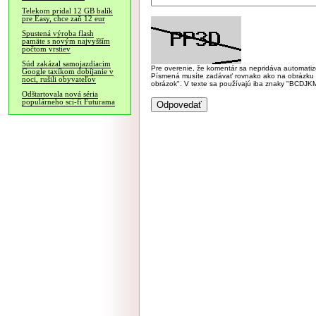
Telekom pridal 12 GB balík
pre Easy, chce zaň 12 eur
Spustená výroba flash
pamäte s novým najvyšším
počtom vrstiev
Súd zakázal samojazdiacim
Pre overenie, že komentár sa nepridáva automatizov
Google taxíkom dobíjanie v
Písmená musíte zadávať rovnako ako na obrázku veľk
noci, rušili obyvateľov
obrázok". V texte sa používajú iba znaky "BC
Odštartovala nová séria
populárneho sci-fi Futurama