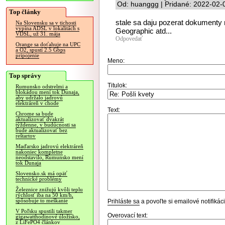
Od: huanggg | Pridané: 2022-02-
Top články
stale sa daju pozerat dokumenty
Na Slovensku sa v tichosti
vypína ADSL v lokalitách s
Geographic atd...
VDSL, už 31. mája
Odpovedať
Orange sa doťahuje na UPC
a O2, spustí 2.5 Gbps
pripojenie
Meno:
Top správy
Titulok:
Rumunsko odstrelmi a
blokádou mení tok Dunaja,
aby udržalo jadrovú
elektráreň v chode
Text:
Chrome sa bude
aktualizovať dvakrát
týždenne, v budúcnosti sa
bude aktualizovať bez
reštartov
Maďarsko jadrovú elektráreň
nakoniec kompletne
neodstavilo, Rumunsko mení
tok Dunaja
Slovensko.sk má opäť
technické problémy
Železnice znižujú kvôli teplu
rýchlosť iba na 50 km/h,
spôsobuje to meškanie
Prihláste sa
a povoľte si emailové notifiká
V Poľsku spustili takmer
Overovací text:
gigawatthodinové úložisko,
z LiFePO4 článkov