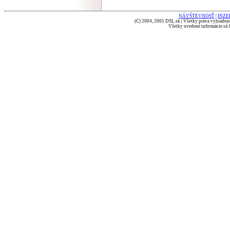
NÁVŠTEVNOSŤ
|
INZE
(C) 2004, 2005 DSL.sk | Všetky práva vyhradené
Všetky uvedené informácie sú b