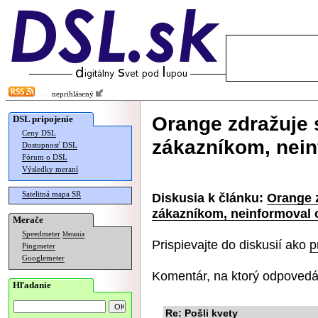
neprihlásený
Orange zdražuje 
DSL pripojenie
Ceny DSL
zákazníkom, nein
Dostupnosť DSL
Fórum o DSL
Výsledky meraní
Satelitná mapa SR
Diskusia k článku:
Orange z
zákazníkom, neinformoval 
Merače
Speedmeter
Merania
Prispievajte do diskusií ako
p
Pingmeter
Googlemeter
Komentár, na ktorý odpovedá
Hľadanie
Re: Pošli kvety