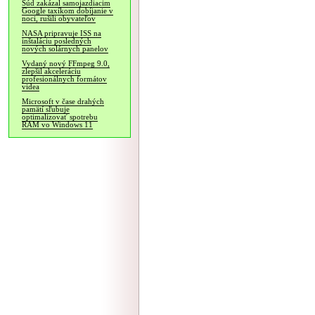
Súd zakázal samojazdiacim
Google taxíkom dobíjanie v
noci, rušili obyvateľov
NASA pripravuje ISS na
inštaláciu posledných
nových solárnych panelov
Vydaný nový FFmpeg 9.0,
zlepšil akceleráciu
profesionálnych formátov
videa
Microsoft v čase drahých
pamätí sľubuje
optimalizovať spotrebu
RAM vo Windows 11