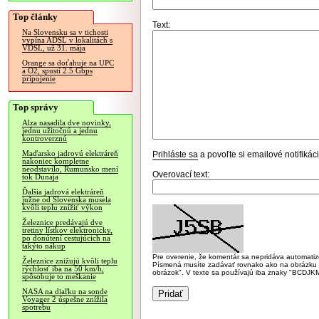
Top články
Text:
Na Slovensku sa v tichosti
vypína ADSL v lokalitách s
VDSL, už 31. mája
Orange sa doťahuje na UPC
a O2, spustí 2.5 Gbps
pripojenie
Top správy
Alza nasadila dve novinky,
jednu užitočnú a jednu
kontroverznú
Maďarsko jadrovú elektráreň
Prihláste sa
a povoľte si emailové notifiká
nakoniec kompletne
neodstavilo, Rumunsko mení
Overovací text:
tok Dunaja
Ďalšia jadrová elektráreň
južne od Slovenska musela
kvôli teplu znížiť výkon
Železnice predávajú dve
tretiny lístkov elektronicky,
po donútení cestujúcich na
takýto nákup
Pre overenie, že komentár sa nepridáva automatizov
Železnice znižujú kvôli teplu
Písmená musíte zadávať rovnako ako na obrázku veľk
rýchlosť iba na 50 km/h,
obrázok". V texte sa používajú iba znaky "BC
spôsobuje to meškanie
NASA na diaľku na sonde
Voyager 2 úspešne znížila
spotrebu