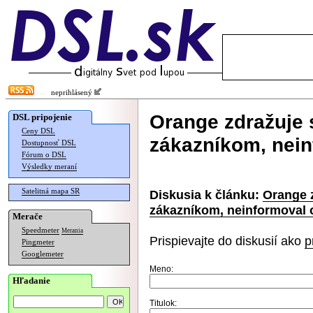
neprihlásený
Orange zdražuje 
DSL pripojenie
Ceny DSL
zákazníkom, nein
Dostupnosť DSL
Fórum o DSL
Výsledky meraní
Satelitná mapa SR
Diskusia k článku:
Orange z
zákazníkom, neinformoval 
Merače
Speedmeter
Merania
Prispievajte do diskusií ako
p
Pingmeter
Googlemeter
Meno:
Hľadanie
Titulok: