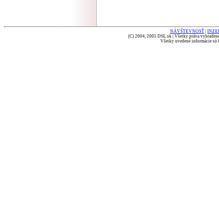
NÁVŠTEVNOSŤ
|
INZE
(C) 2004, 2005 DSL.sk | Všetky práva vyhradené
Všetky uvedené informácie sú b