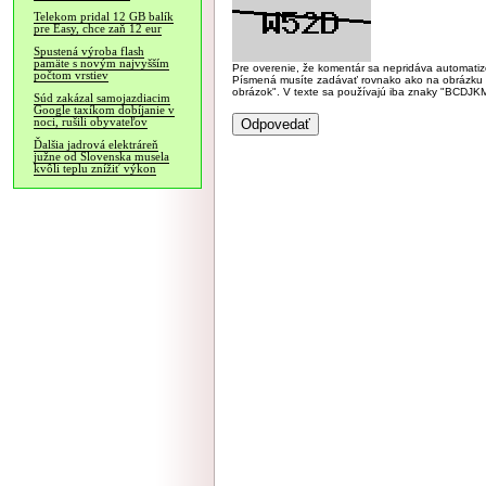
Telekom pridal 12 GB balík
pre Easy, chce zaň 12 eur
Spustená výroba flash
pamäte s novým najvyšším
Pre overenie, že komentár sa nepridáva automatizov
počtom vrstiev
Písmená musíte zadávať rovnako ako na obrázku veľk
obrázok". V texte sa používajú iba znaky "BC
Súd zakázal samojazdiacim
Google taxíkom dobíjanie v
noci, rušili obyvateľov
Ďalšia jadrová elektráreň
južne od Slovenska musela
kvôli teplu znížiť výkon