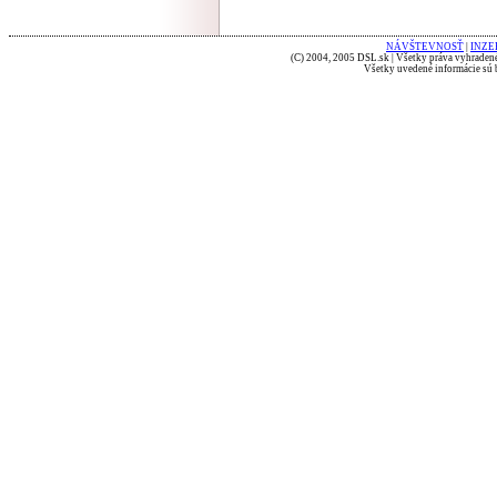
NÁVŠTEVNOSŤ
|
INZE
(C) 2004, 2005 DSL.sk | Všetky práva vyhradené
Všetky uvedené informácie sú b