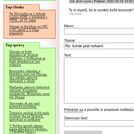
Od: druh vývin | Pridané: 2022-02-04 10:32:
Top články
Ty si myslíš, že to vzniklo kvôli lenivosti? 
Na Slovensku sa v tichosti
Odpovedať
vypína ADSL v lokalitách s
VDSL, už 31. mája
Meno:
Orange sa doťahuje na UPC
a O2, spustí 2.5 Gbps
pripojenie
Titulok:
Top správy
Chrome sa bude
aktualizovať dvakrát
Text:
týždenne, v budúcnosti sa
bude aktualizovať bez
reštartov
Rumunsko odstrelmi a
blokádou mení tok Dunaja,
aby udržalo jadrovú
elektráreň v chode
Maďarsko jadrovú elektráreň
nakoniec kompletne
neodstavilo, Rumunsko mení
tok Dunaja
Slovensko.sk má opäť
technické problémy
Prihláste sa
a povoľte si emailové notifiká
Železnice znižujú kvôli teplu
rýchlosť iba na 50 km/h,
Overovací text:
spôsobuje to meškanie
V Poľsku spustili takmer
gigawatthodinové úložisko,
z LiFePO4 článkov