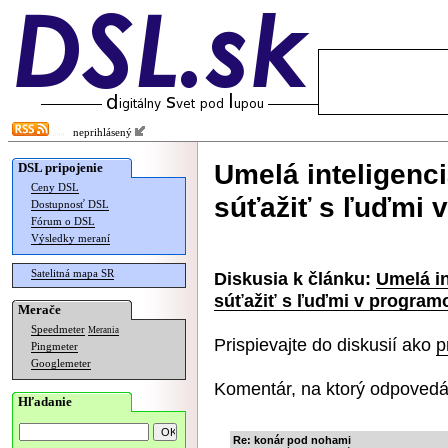
neprihlásený
Umelá inteligenc
DSL pripojenie
Ceny DSL
súťažiť s ľuďmi 
Dostupnosť DSL
Fórum o DSL
Výsledky meraní
Satelitná mapa SR
Diskusia k článku:
Umelá i
súťažiť s ľuďmi v program
Merače
Speedmeter
Merania
Prispievajte do diskusií ako
p
Pingmeter
Googlemeter
Komentár, na ktorý odpovedá
Hľadanie
Re: konár pod nohami