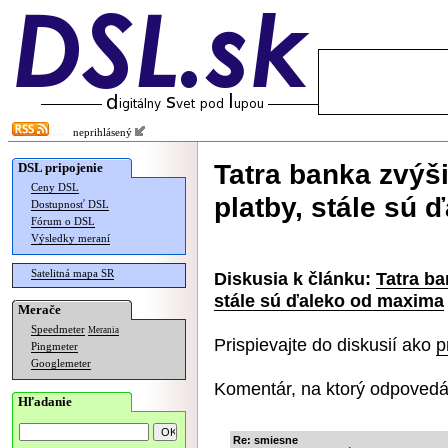
neprihlásený
Tatra banka zvýši
DSL pripojenie
Ceny DSL
platby, stále sú
Dostupnosť DSL
Fórum o DSL
Výsledky meraní
Satelitná mapa SR
Diskusia k článku:
Tatra ba
stále sú ďaleko od maxima
Merače
Speedmeter
Merania
Prispievajte do diskusií ako
p
Pingmeter
Googlemeter
Komentár, na ktorý odpovedá
Hľadanie
Re: smiesne