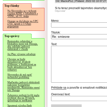
Od: MackoPu1 | Pridané: 2022-02-10 07:27
Top články
Si tu teraz prezradil tajomstvo okamzity
Na Slovensku sa v tichosti
Odpovedať
vypína ADSL v lokalitách s
VDSL, už 31. mája
Meno:
Orange sa doťahuje na UPC
a O2, spustí 2.5 Gbps
pripojenie
Titulok:
Top správy
Rumunsko odstrelmi a
blokádou mení tok Dunaja,
Text:
aby udržalo jadrovú
elektráreň v chode
Joj Play výrazne zdražuje
Chrome sa bude
aktualizovať dvakrát
týždenne, v budúcnosti sa
bude aktualizovať bez
reštartov
Slovensko.sk má opäť
technické problémy
Maďarsko jadrovú elektráreň
nakoniec kompletne
Prihláste sa
a povoľte si emailové notifiká
neodstavilo, Rumunsko mení
tok Dunaja
Overovací text:
Železnice znižujú kvôli teplu
rýchlosť iba na 50 km/h,
spôsobuje to meškanie
Spustená výroba flash