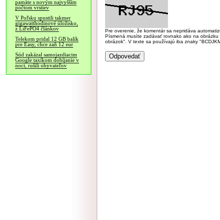
pamäte s novým najvyšším
počtom vrstiev
V Poľsku spustili takmer
gigawatthodinové úložisko,
z LiFePO4 článkov
Pre overenie, že komentár sa nepridáva automatizov
Písmená musíte zadávať rovnako ako na obrázku veľk
Telekom pridal 12 GB balík
obrázok". V texte sa používajú iba znaky "BC
pre Easy, chce zaň 12 eur
Súd zakázal samojazdiacim
Google taxíkom dobíjanie v
noci, rušili obyvateľov