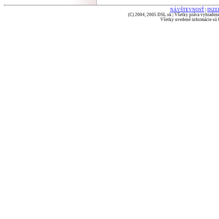
NÁVŠTEVNOSŤ
|
INZE
(C) 2004, 2005 DSL.sk | Všetky práva vyhradené
Všetky uvedené informácie sú b