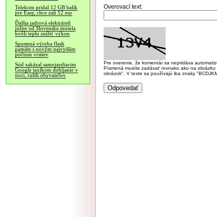
Overovací text:
Telekom pridal 12 GB balík
pre Easy, chce zaň 12 eur
Ďalšia jadrová elektráreň
južne od Slovenska musela
kvôli teplu znížiť výkon
Spustená výroba flash
pamäte s novým najvyšším
počtom vrstiev
Pre overenie, že komentár sa nepridáva automatizov
Súd zakázal samojazdiacim
Písmená musíte zadávať rovnako ako na obrázku veľk
Google taxíkom dobíjanie v
obrázok". V texte sa používajú iba znaky "BC
noci, rušili obyvateľov