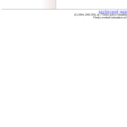
NÁVŠTEVNOSŤ
|
INZE
(C) 2004, 2005 DSL.sk | Všetky práva vyhradené
Všetky uvedené informácie sú b