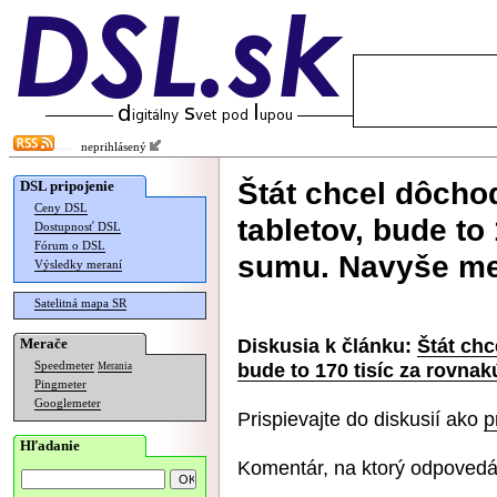
neprihlásený
Štát chcel dôcho
DSL pripojenie
Ceny DSL
tabletov, bude to
Dostupnosť DSL
Fórum o DSL
sumu. Navyše m
Výsledky meraní
Satelitná mapa SR
Diskusia k článku:
Štát chc
Merače
bude to 170 tisíc za rovn
Speedmeter
Merania
Pingmeter
Googlemeter
Prispievajte do diskusií ako
p
Hľadanie
Komentár, na ktorý odpovedá