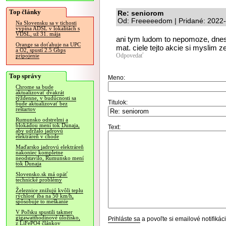
Top články
Re: seniorom
Od: Freeeeedom | Pridané: 2022-
Na Slovensku sa v tichosti
vypína ADSL v lokalitách s
VDSL, už 31. mája
ani tym ludom to nepomoze, dnes
Orange sa doťahuje na UPC
mat. ciele tejto akcie si myslim z
a O2, spustí 2.5 Gbps
Odpovedať
pripojenie
Top správy
Meno:
Chrome sa bude
aktualizovať dvakrát
týždenne, v budúcnosti sa
Titulok:
bude aktualizovať bez
reštartov
Rumunsko odstrelmi a
blokádou mení tok Dunaja,
Text:
aby udržalo jadrovú
elektráreň v chode
Maďarsko jadrovú elektráreň
nakoniec kompletne
neodstavilo, Rumunsko mení
tok Dunaja
Slovensko.sk má opäť
technické problémy
Železnice znižujú kvôli teplu
rýchlosť iba na 50 km/h,
spôsobuje to meškanie
V Poľsku spustili takmer
gigawatthodinové úložisko,
Prihláste sa
a povoľte si emailové notifiká
z LiFePO4 článkov