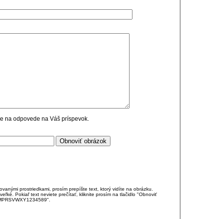
cie na odpovede na Váš príspevok.
anými prostriedkami, prosím prepíšte text, ktorý vidíte na obrázku.
é. Pokiaľ text neviete prečítať, kliknite prosím na tlačidlo "Obnoviť
DJKMPRSVWXY1234589".