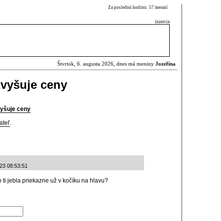
Za poslednú hodinu: 57 meraní
inzercia
Štvrtok, 6. augusta 2026, dnes má meniny
Jozefína
zvyšuje ceny
vyšuje ceny
ateľ
.
-23 08:53:51
o ti jebla priekazne už v kočíku na hlavu?