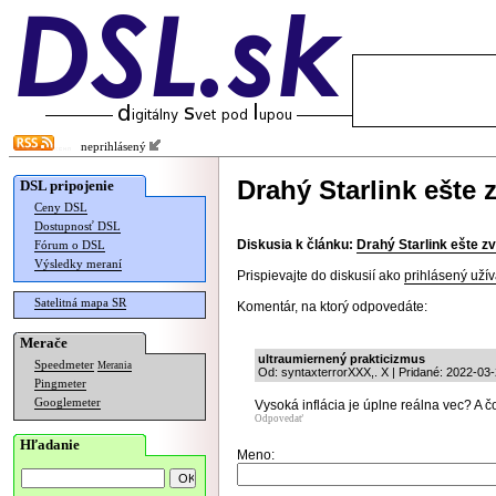
neprihlásený
Drahý Starlink ešte 
DSL pripojenie
Ceny DSL
Dostupnosť DSL
Diskusia k článku:
Drahý Starlink ešte z
Fórum o DSL
Výsledky meraní
Prispievajte do diskusií ako
prihlásený užív
Satelitná mapa SR
Komentár, na ktorý odpovedáte:
Merače
ultraumiernený prakticizmus
Speedmeter
Merania
Od: syntaxterrorXXX,. X | Pridané: 2022-03
Pingmeter
Googlemeter
Vysoká inflácia je úplne reálna vec? A č
Odpovedať
Hľadanie
Meno: