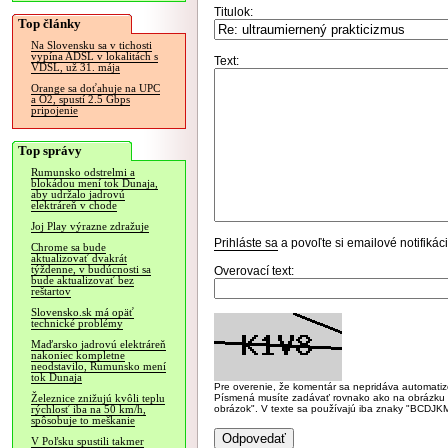
Titulok:
Top články
Na Slovensku sa v tichosti
vypína ADSL v lokalitách s
Text:
VDSL, už 31. mája
Orange sa doťahuje na UPC
a O2, spustí 2.5 Gbps
pripojenie
Top správy
Rumunsko odstrelmi a
blokádou mení tok Dunaja,
aby udržalo jadrovú
elektráreň v chode
Joj Play výrazne zdražuje
Prihláste sa
a povoľte si emailové notifiká
Chrome sa bude
aktualizovať dvakrát
týždenne, v budúcnosti sa
Overovací text:
bude aktualizovať bez
reštartov
Slovensko.sk má opäť
technické problémy
Maďarsko jadrovú elektráreň
nakoniec kompletne
neodstavilo, Rumunsko mení
tok Dunaja
Pre overenie, že komentár sa nepridáva automatizov
Písmená musíte zadávať rovnako ako na obrázku veľk
Železnice znižujú kvôli teplu
obrázok". V texte sa používajú iba znaky "BC
rýchlosť iba na 50 km/h,
spôsobuje to meškanie
V Poľsku spustili takmer