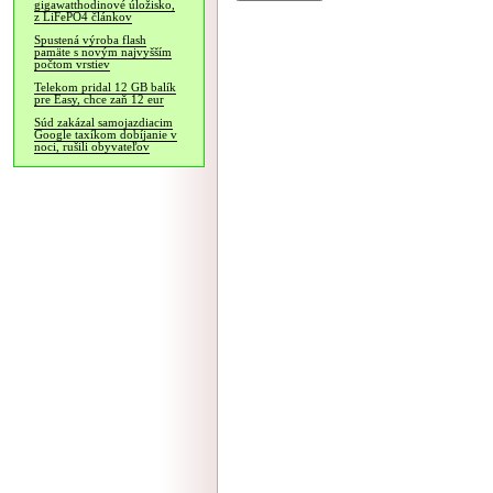
gigawatthodinové úložisko,
z LiFePO4 článkov
Spustená výroba flash
pamäte s novým najvyšším
počtom vrstiev
Telekom pridal 12 GB balík
pre Easy, chce zaň 12 eur
Súd zakázal samojazdiacim
Google taxíkom dobíjanie v
noci, rušili obyvateľov