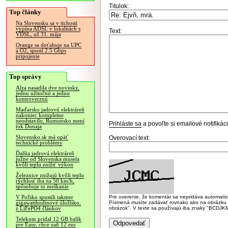
Titulok:
Top články
Na Slovensku sa v tichosti
vypína ADSL v lokalitách s
Text:
VDSL, už 31. mája
Orange sa doťahuje na UPC
a O2, spustí 2.5 Gbps
pripojenie
Top správy
Alza nasadila dve novinky,
jednu užitočnú a jednu
kontroverznú
Maďarsko jadrovú elektráreň
nakoniec kompletne
neodstavilo, Rumunsko mení
Prihláste sa
a povoľte si emailové notifiká
tok Dunaja
Slovensko.sk má opäť
Overovací text:
technické problémy
Ďalšia jadrová elektráreň
južne od Slovenska musela
kvôli teplu znížiť výkon
Železnice znižujú kvôli teplu
rýchlosť iba na 50 km/h,
spôsobuje to meškanie
Pre overenie, že komentár sa nepridáva automatizov
V Poľsku spustili takmer
Písmená musíte zadávať rovnako ako na obrázku veľk
gigawatthodinové úložisko,
obrázok". V texte sa používajú iba znaky "BC
z LiFePO4 článkov
Telekom pridal 12 GB balík
pre Easy, chce zaň 12 eur