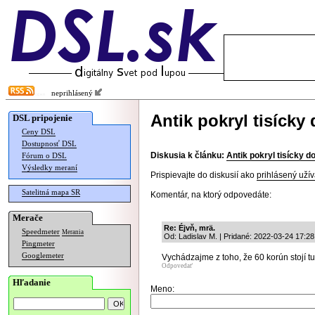
neprihlásený
Antik pokryl tisíck
DSL pripojenie
Ceny DSL
Dostupnosť DSL
Diskusia k článku:
Antik pokryl tisícky 
Fórum o DSL
Výsledky meraní
Prispievajte do diskusií ako
prihlásený užív
Satelitná mapa SR
Komentár, na ktorý odpovedáte:
Merače
Re: Éjvň, mrä.
Speedmeter
Merania
Od: Ladislav M. | Pridané: 2022-03-24 17:28
Pingmeter
Googlemeter
Vychádzajme z toho, že 60 korún stojí tu
Odpovedať
Hľadanie
Meno: