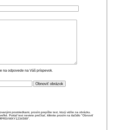
cie na odpovede na Váš príspevok.
anými prostriedkami, prosím prepíšte text, ktorý vidíte na obrázku.
é. Pokiaľ text neviete prečítať, kliknite prosím na tlačidlo "Obnoviť
DJKMPRSVWXY1234589".