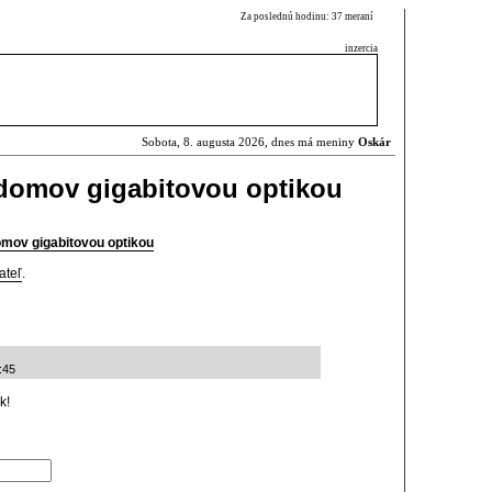
Za poslednú hodinu: 37 meraní
inzercia
Sobota, 8. augusta 2026, dnes má meniny
Oskár
y domov gigabitovou optikou
domov gigabitovou optikou
ateľ
.
:45
k!