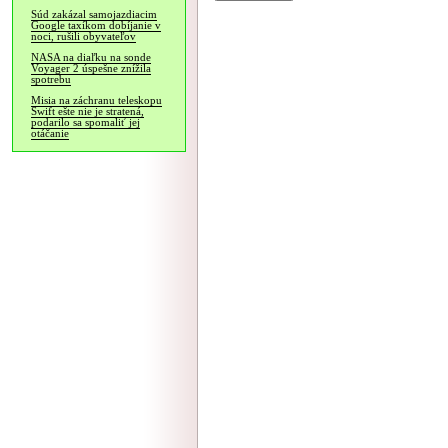
Súd zakázal samojazdiacim
Google taxíkom dobíjanie v
noci, rušili obyvateľov
NASA na diaľku na sonde
Voyager 2 úspešne znížila
spotrebu
Misia na záchranu teleskopu
Swift ešte nie je stratená,
podarilo sa spomaliť jej
otáčanie