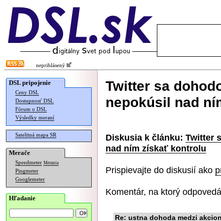
neprihlásený
Twitter sa dohod
DSL pripojenie
Ceny DSL
nepokúsil nad ní
Dostupnosť DSL
Fórum o DSL
Výsledky meraní
Satelitná mapa SR
Diskusia k článku:
Twitter
nad ním získať kontrolu
Merače
Speedmeter
Merania
Prispievajte do diskusií ako
p
Pingmeter
Googlemeter
Komentár, na ktorý odpovedá
Hľadanie
Re: ustna dohoda medzi akcio