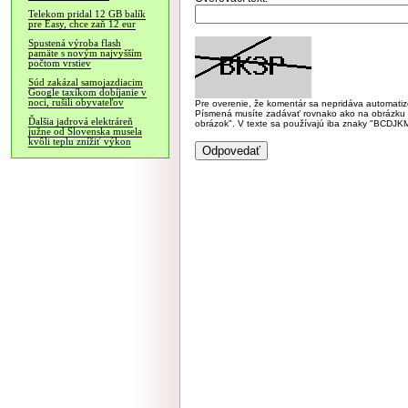
Telekom pridal 12 GB balík
pre Easy, chce zaň 12 eur
Spustená výroba flash
pamäte s novým najvyšším
počtom vrstiev
Súd zakázal samojazdiacim
Google taxíkom dobíjanie v
noci, rušili obyvateľov
Pre overenie, že komentár sa nepridáva automatizov
Písmená musíte zadávať rovnako ako na obrázku veľk
Ďalšia jadrová elektráreň
obrázok". V texte sa používajú iba znaky "BC
južne od Slovenska musela
kvôli teplu znížiť výkon