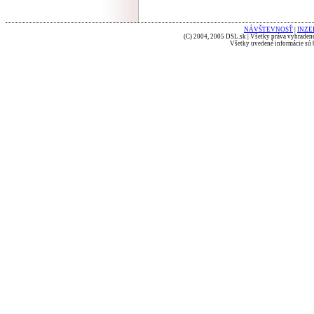
NÁVŠTEVNOSŤ
|
INZE
(C) 2004, 2005 DSL.sk | Všetky práva vyhradené
Všetky uvedené informácie sú b