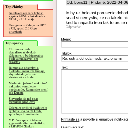
Od: boris11 | Pridané: 2022-04-0
Top články
to by uz bolo asi porusenie doho
Na Slovensku sa v tichosti
vypína ADSL v lokalitách s
snad si nemyslis, ze na taketo ni
VDSL, už 31. mája
ked to napadlo teba tak to urcite 
Orange sa doťahuje na UPC
Odpovedať
a O2, spustí 2.5 Gbps
pripojenie
Meno:
Top správy
Chrome sa bude
aktualizovať dvakrát
Titulok:
týždenne, v budúcnosti sa
bude aktualizovať bez
reštartov
Text:
Rumunsko odstrelmi a
blokádou mení tok Dunaja,
aby udržalo jadrovú
elektráreň v chode
Maďarsko jadrovú elektráreň
nakoniec kompletne
neodstavilo, Rumunsko mení
tok Dunaja
Slovensko.sk má opäť
technické problémy
Železnice znižujú kvôli teplu
rýchlosť iba na 50 km/h,
spôsobuje to meškanie
Prihláste sa
a povoľte si emailové notifiká
V Poľsku spustili takmer
gigawatthodinové úložisko,
z LiFePO4 článkov
Overovací text: