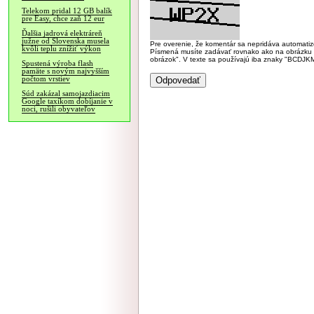
Telekom pridal 12 GB balík
pre Easy, chce zaň 12 eur
Ďalšia jadrová elektráreň
južne od Slovenska musela
Pre overenie, že komentár sa nepridáva automatizov
kvôli teplu znížiť výkon
Písmená musíte zadávať rovnako ako na obrázku veľk
obrázok". V texte sa používajú iba znaky "BC
Spustená výroba flash
pamäte s novým najvyšším
počtom vrstiev
Súd zakázal samojazdiacim
Google taxíkom dobíjanie v
noci, rušili obyvateľov