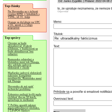
Od: Janko Zygelitki. | Pridané: 2022-04-08 
Top články
to, ze upratuje neznamena, ze nemoze b
Na Slovensku sa v tichosti
Odpovedať
vypína ADSL v lokalitách s
VDSL, už 31. mája
Meno:
Orange sa doťahuje na UPC
a O2, spustí 2.5 Gbps
pripojenie
Titulok:
Top správy
Chrome sa bude
aktualizovať dvakrát
Text:
týždenne, v budúcnosti sa
bude aktualizovať bez
reštartov
Rumunsko odstrelmi a
blokádou mení tok Dunaja,
aby udržalo jadrovú
elektráreň v chode
Maďarsko jadrovú elektráreň
nakoniec kompletne
neodstavilo, Rumunsko mení
tok Dunaja
Slovensko.sk má opäť
technické problémy
Prihláste sa
a povoľte si emailové notifiká
Železnice znižujú kvôli teplu
rýchlosť iba na 50 km/h,
Overovací text:
spôsobuje to meškanie
V Poľsku spustili takmer
gigawatthodinové úložisko,
z LiFePO4 článkov