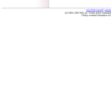
NÁVŠTEVNOSŤ
|
INZE
(C) 2004, 2005 DSL.sk | Všetky práva vyhradené
Všetky uvedené informácie sú b