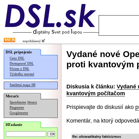
neprihlásený
Vydané nové Ope
DSL pripojenie
Ceny DSL
proti kvantovým
Dostupnosť DSL
Fórum o DSL
Výsledky meraní
Satelitná mapa SR
Diskusia k článku:
Vydané 
kvantovým počítačom
Merače
Speedmeter
Merania
Prispievajte do diskusií ako
p
Pingmeter
Googlemeter
Komentár, na ktorý odpovedá
Hľadanie
Re: ultraradikalny fakticizmus