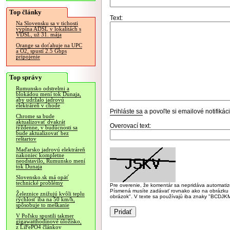
Top články
Text:
Na Slovensku sa v tichosti
vypína ADSL v lokalitách s
VDSL, už 31. mája
Orange sa doťahuje na UPC
a O2, spustí 2.5 Gbps
pripojenie
Top správy
Rumunsko odstrelmi a
blokádou mení tok Dunaja,
aby udržalo jadrovú
elektráreň v chode
Prihláste sa
a povoľte si emailové notifiká
Chrome sa bude
aktualizovať dvakrát
Overovací text:
týždenne, v budúcnosti sa
bude aktualizovať bez
reštartov
Maďarsko jadrovú elektráreň
nakoniec kompletne
neodstavilo, Rumunsko mení
tok Dunaja
Slovensko.sk má opäť
technické problémy
Pre overenie, že komentár sa nepridáva automatizov
Písmená musíte zadávať rovnako ako na obrázku veľk
Železnice znižujú kvôli teplu
obrázok". V texte sa používajú iba znaky "BC
rýchlosť iba na 50 km/h,
spôsobuje to meškanie
V Poľsku spustili takmer
gigawatthodinové úložisko,
z LiFePO4 článkov