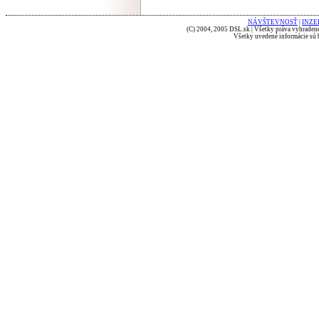
NÁVŠTEVNOSŤ
|
INZE
(C) 2004, 2005 DSL.sk | Všetky práva vyhradené
Všetky uvedené informácie sú b