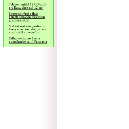
Telekom pridal 12 GB balík
pre Easy, chce zaň 12 eur
Spustená výroba flash
pamäte s novým najvyšším
počtom vrstiev
Súd zakázal samojazdiacim
Google taxíkom dobíjanie v
noci, rušili obyvateľov
Odštartovala nová séria
populárneho sci-fi Futurama