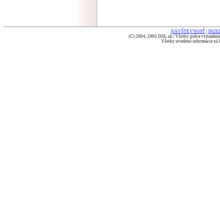
NÁVŠTEVNOSŤ
|
INZE
(C) 2004, 2005 DSL.sk | Všetky práva vyhradené
Všetky uvedené informácie sú b