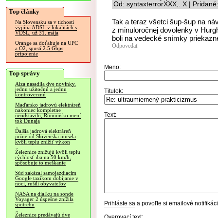
Od: syntaxterrorXXX,. X | Pridan
Top články
Tak a teraz všetci šup-šup na návš
Na Slovensku sa v tichosti
vypína ADSL v lokalitách s
z minuloročnej dovolenky v Hurg
VDSL, už 31. mája
boli na vedecké snímky priekazn
Orange sa doťahuje na UPC
Odpovedať
a O2, spustí 2.5 Gbps
pripojenie
Meno:
Top správy
Alza nasadila dve novinky,
jednu užitočnú a jednu
Titulok:
kontroverznú
Maďarsko jadrovú elektráreň
nakoniec kompletne
Text:
neodstavilo, Rumunsko mení
tok Dunaja
Ďalšia jadrová elektráreň
južne od Slovenska musela
kvôli teplu znížiť výkon
Železnice znižujú kvôli teplu
rýchlosť iba na 50 km/h,
spôsobuje to meškanie
Súd zakázal samojazdiacim
Google taxíkom dobíjanie v
noci, rušili obyvateľov
NASA na diaľku na sonde
Voyager 2 úspešne znížila
Prihláste sa
a povoľte si emailové notifiká
spotrebu
Železnice predávajú dve
Overovací text: