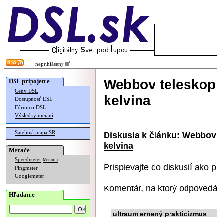
neprihlásený
Webbov teleskop
DSL pripojenie
Ceny DSL
kelvina
Dostupnosť DSL
Fórum o DSL
Výsledky meraní
Satelitná mapa SR
Diskusia k článku:
Webbov 
kelvina
Merače
Speedmeter
Merania
Prispievajte do diskusií ako
p
Pingmeter
Googlemeter
Komentár, na ktorý odpovedá
Hľadanie
ultraumiernený prakticizmus