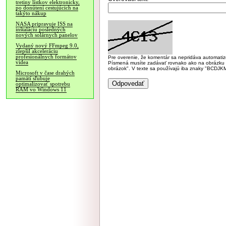
tretiny lístkov elektronicky,
po donútení cestujúcich na
takýto nákup
NASA pripravuje ISS na
inštaláciu posledných
nových solárnych panelov
Vydaný nový FFmpeg 9.0,
zlepšil akceleráciu
profesionálnych formátov
Pre overenie, že komentár sa nepridáva automatizov
videa
Písmená musíte zadávať rovnako ako na obrázku veľk
obrázok". V texte sa používajú iba znaky "BC
Microsoft v čase drahých
pamätí sľubuje
optimalizovať spotrebu
RAM vo Windows 11