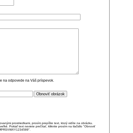
cie na odpovede na Váš príspevok.
anými prostriedkami, prosím prepíšte text, ktorý vidíte na obrázku.
é. Pokiaľ text neviete prečítať, kliknite prosím na tlačidlo "Obnoviť
DJKMPRSVWXY1234589".