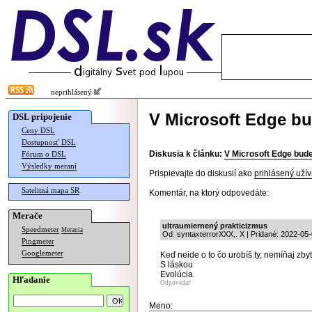
neprihlásený
V Microsoft Edge b
DSL pripojenie
Ceny DSL
Dostupnosť DSL
Diskusia k článku:
V Microsoft Edge bud
Fórum o DSL
Výsledky meraní
Prispievajte do diskusií ako
prihlásený užív
Satelitná mapa SR
Komentár, na ktorý odpovedáte:
Merače
ultraumiernený prakticizmus
Speedmeter
Merania
Od: syntaxterrorXXX,. X | Pridané: 2022-05
Pingmeter
Googlemeter
Keď neide o to čo urobíš ty, nemíňaj zb
S láskou
Evolúcia
Hľadanie
Odpovedať
Meno: