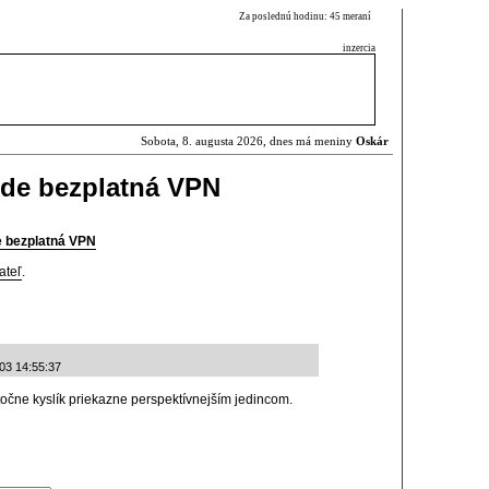
Za poslednú hodinu: 45 meraní
inzercia
Sobota, 8. augusta 2026, dnes má meniny
Oskár
ude bezplatná VPN
e bezplatná VPN
ateľ
.
-03 14:55:37
ytočne kyslík priekazne perspektívnejším jedincom.