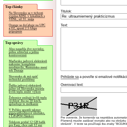
Top články
Titulok:
Na Slovensku sa v tichosti
vypína ADSL v lokalitách s
VDSL, už 31. mája
Text:
Orange sa doťahuje na UPC
a O2, spustí 2.5 Gbps
pripojenie
Top správy
Alza nasadila dve novinky,
jednu užitočnú a jednu
kontroverznú
Maďarsko jadrovú elektráreň
nakoniec kompletne
neodstavilo, Rumunsko mení
tok Dunaja
Slovensko.sk má opäť
Prihláste sa
a povoľte si emailové notifiká
technické problémy
Overovací text:
Ďalšia jadrová elektráreň
južne od Slovenska musela
kvôli teplu znížiť výkon
Železnice znižujú kvôli teplu
rýchlosť iba na 50 km/h,
spôsobuje to meškanie
V Poľsku spustili takmer
gigawatthodinové úložisko,
z LiFePO4 článkov
Pre overenie, že komentár sa nepridáva automatizov
Písmená musíte zadávať rovnako ako na obrázku veľk
Telekom pridal 12 GB balík
obrázok". V texte sa používajú iba znaky "BC
pre Easy, chce zaň 12 eur