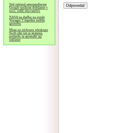
Súd zakázal samojazdiacim
Google taxíkom dobíjanie v
noci, rušili obyvateľov
NASA na diaľku na sonde
Voyager 2 úspešne znížila
spotrebu
Misia na záchranu teleskopu
Swift ešte nie je stratená,
podarilo sa spomaliť jej
otáčanie