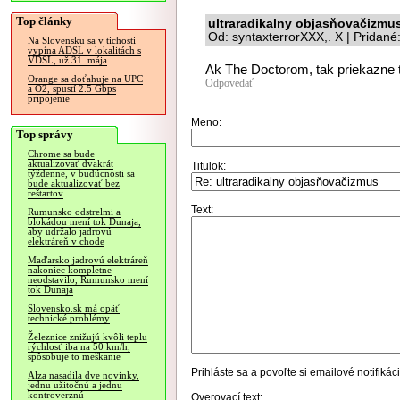
Top články
ultraradikalny objasňovačizmu
Od: syntaxterrorXXX,. X | Pridan
Na Slovensku sa v tichosti
vypína ADSL v lokalitách s
VDSL, už 31. mája
Ak The Doctorom, tak priekazne th
Orange sa doťahuje na UPC
Odpovedať
a O2, spustí 2.5 Gbps
pripojenie
Meno:
Top správy
Chrome sa bude
aktualizovať dvakrát
Titulok:
týždenne, v budúcnosti sa
bude aktualizovať bez
reštartov
Text:
Rumunsko odstrelmi a
blokádou mení tok Dunaja,
aby udržalo jadrovú
elektráreň v chode
Maďarsko jadrovú elektráreň
nakoniec kompletne
neodstavilo, Rumunsko mení
tok Dunaja
Slovensko.sk má opäť
technické problémy
Železnice znižujú kvôli teplu
rýchlosť iba na 50 km/h,
spôsobuje to meškanie
Prihláste sa
a povoľte si emailové notifiká
Alza nasadila dve novinky,
jednu užitočnú a jednu
kontroverznú
Overovací text: