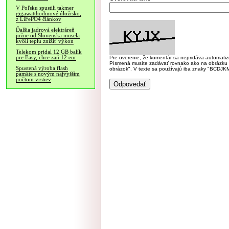
V Poľsku spustili takmer
gigawatthodinové úložisko,
z LiFePO4 článkov
Ďalšia jadrová elektráreň
južne od Slovenska musela
kvôli teplu znížiť výkon
Telekom pridal 12 GB balík
pre Easy, chce zaň 12 eur
Pre overenie, že komentár sa nepridáva automatizov
Písmená musíte zadávať rovnako ako na obrázku veľk
Spustená výroba flash
obrázok". V texte sa používajú iba znaky "BC
pamäte s novým najvyšším
počtom vrstiev