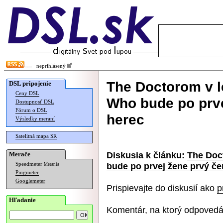
neprihlásený
The Doctorom v l
DSL pripojenie
Ceny DSL
Who bude po prve
Dostupnosť DSL
Fórum o DSL
herec
Výsledky meraní
Satelitná mapa SR
Diskusia k článku:
The Doc
Merače
bude po prvej žene prvý č
Speedmeter
Merania
Pingmeter
Googlemeter
Prispievajte do diskusií ako
p
Hľadanie
Komentár, na ktorý odpovedá