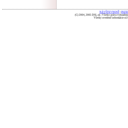
NÁVŠTEVNOSŤ
|
INZE
(C) 2004, 2005 DSL.sk | Všetky práva vyhradené
Všetky uvedené informácie sú b