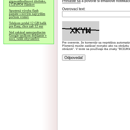
Prihláste sa
a povoľte si emailové notifiká
gigawatthodinové úložisko,
z LiFePO4 článkov
Overovací text:
Spustená výroba flash
pamäte s novým najvyšším
počtom vrstiev
Telekom pridal 12 GB balík
pre Easy, chce zaň 12 eur
Súd zakázal samojazdiacim
Google taxíkom dobíjanie v
noci, rušili obyvateľov
Pre overenie, že komentár sa nepridáva automatizov
Písmená musíte zadávať rovnako ako na obrázku veľk
obrázok". V texte sa používajú iba znaky "BC