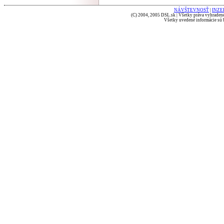
NÁVŠTEVNOSŤ
|
INZE
(C) 2004, 2005 DSL.sk | Všetky práva vyhradené
Všetky uvedené informácie sú b