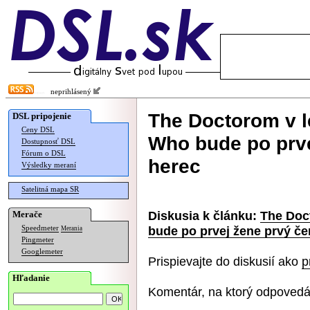
neprihlásený
The Doctorom v l
DSL pripojenie
Ceny DSL
Who bude po prve
Dostupnosť DSL
Fórum o DSL
herec
Výsledky meraní
Satelitná mapa SR
Diskusia k článku:
The Doc
Merače
bude po prvej žene prvý č
Speedmeter
Merania
Pingmeter
Googlemeter
Prispievajte do diskusií ako
p
Hľadanie
Komentár, na ktorý odpovedá