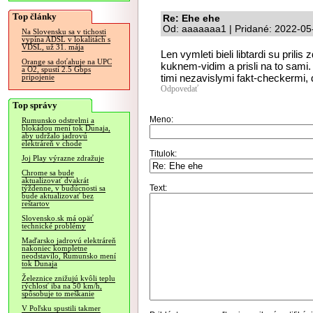
Top články
Re: Ehe ehe
Od: aaaaaaa1 | Pridané: 2022-05
Na Slovensku sa v tichosti
vypína ADSL v lokalitách s
VDSL, už 31. mája
Len vymleti bieli libtardi su pril
Orange sa doťahuje na UPC
kuknem-vidim a prisli na to sami
a O2, spustí 2.5 Gbps
timi nezavislymi fakt-checkermi,
pripojenie
Odpovedať
Top správy
Meno:
Rumunsko odstrelmi a
blokádou mení tok Dunaja,
aby udržalo jadrovú
elektráreň v chode
Titulok:
Joj Play výrazne zdražuje
Chrome sa bude
aktualizovať dvakrát
Text:
týždenne, v budúcnosti sa
bude aktualizovať bez
reštartov
Slovensko.sk má opäť
technické problémy
Maďarsko jadrovú elektráreň
nakoniec kompletne
neodstavilo, Rumunsko mení
tok Dunaja
Železnice znižujú kvôli teplu
rýchlosť iba na 50 km/h,
spôsobuje to meškanie
V Poľsku spustili takmer