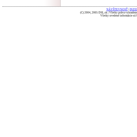
NÁVŠTEVNOSŤ
|
INZE
(C) 2004, 2005 DSL.sk | Všetky práva vyhradené
Všetky uvedené informácie sú b