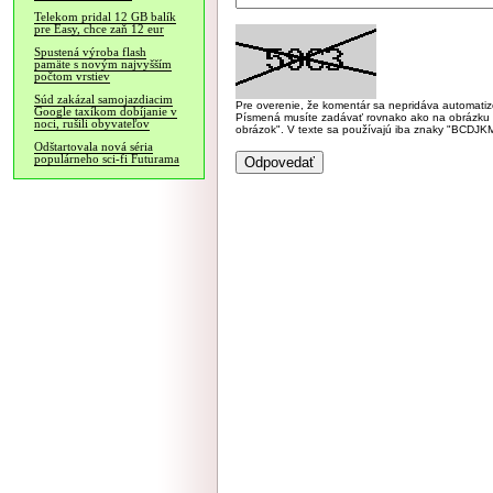
Telekom pridal 12 GB balík
pre Easy, chce zaň 12 eur
Spustená výroba flash
pamäte s novým najvyšším
počtom vrstiev
Súd zakázal samojazdiacim
Pre overenie, že komentár sa nepridáva automatizov
Google taxíkom dobíjanie v
Písmená musíte zadávať rovnako ako na obrázku veľk
noci, rušili obyvateľov
obrázok". V texte sa používajú iba znaky "BC
Odštartovala nová séria
populárneho sci-fi Futurama