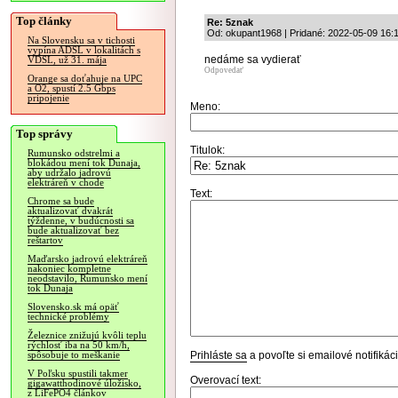
Top články
Re: 5znak
Od: okupant1968 | Pridané: 2022-05-09 16:
Na Slovensku sa v tichosti
vypína ADSL v lokalitách s
nedáme sa vydierať
VDSL, už 31. mája
Odpovedať
Orange sa doťahuje na UPC
a O2, spustí 2.5 Gbps
pripojenie
Meno:
Top správy
Titulok:
Rumunsko odstrelmi a
blokádou mení tok Dunaja,
aby udržalo jadrovú
elektráreň v chode
Text:
Chrome sa bude
aktualizovať dvakrát
týždenne, v budúcnosti sa
bude aktualizovať bez
reštartov
Maďarsko jadrovú elektráreň
nakoniec kompletne
neodstavilo, Rumunsko mení
tok Dunaja
Slovensko.sk má opäť
technické problémy
Železnice znižujú kvôli teplu
rýchlosť iba na 50 km/h,
Prihláste sa
a povoľte si emailové notifiká
spôsobuje to meškanie
V Poľsku spustili takmer
Overovací text:
gigawatthodinové úložisko,
z LiFePO4 článkov