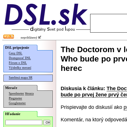
neprihlásený
The Doctorom v l
DSL pripojenie
Ceny DSL
Who bude po prve
Dostupnosť DSL
Fórum o DSL
herec
Výsledky meraní
Satelitná mapa SR
Diskusia k článku:
The Doc
Merače
bude po prvej žene prvý č
Speedmeter
Merania
Pingmeter
Googlemeter
Prispievajte do diskusií ako
p
Hľadanie
Komentár, na ktorý odpovedá