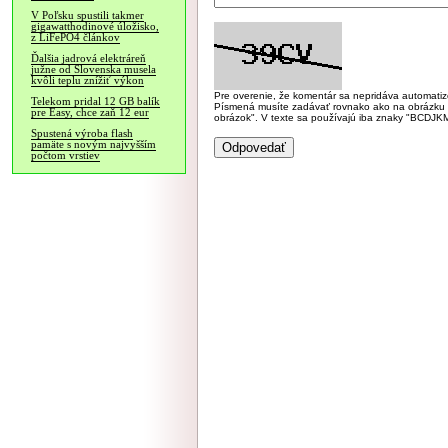
V Poľsku spustili takmer
gigawatthodinové úložisko,
z LiFePO4 článkov
Ďalšia jadrová elektráreň
južne od Slovenska musela
kvôli teplu znížiť výkon
Pre overenie, že komentár sa nepridáva automatizov
Telekom pridal 12 GB balík
Písmená musíte zadávať rovnako ako na obrázku veľk
pre Easy, chce zaň 12 eur
obrázok". V texte sa používajú iba znaky "BC
Spustená výroba flash
pamäte s novým najvyšším
počtom vrstiev