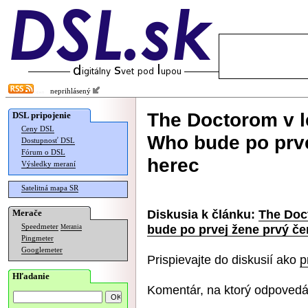
neprihlásený
The Doctorom v l
DSL pripojenie
Ceny DSL
Who bude po prve
Dostupnosť DSL
Fórum o DSL
herec
Výsledky meraní
Satelitná mapa SR
Diskusia k článku:
The Doc
Merače
bude po prvej žene prvý č
Speedmeter
Merania
Pingmeter
Googlemeter
Prispievajte do diskusií ako
p
Hľadanie
Komentár, na ktorý odpovedá