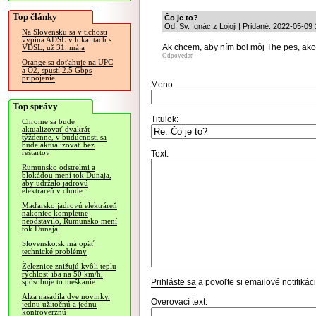
Top články
Čo je to?
Od: Sv. Ignác z Lojoji | Pridané: 2022-05-09
Na Slovensku sa v tichosti
vypína ADSL v lokalitách s
Ak chcem, aby ním bol môj The pes, ak
VDSL, už 31. mája
Odpovedať
Orange sa doťahuje na UPC
a O2, spustí 2.5 Gbps
pripojenie
Meno:
Top správy
Titulok:
Chrome sa bude
aktualizovať dvakrát
týždenne, v budúcnosti sa
bude aktualizovať bez
reštartov
Text:
Rumunsko odstrelmi a
blokádou mení tok Dunaja,
aby udržalo jadrovú
elektráreň v chode
Maďarsko jadrovú elektráreň
nakoniec kompletne
neodstavilo, Rumunsko mení
tok Dunaja
Slovensko.sk má opäť
technické problémy
Železnice znižujú kvôli teplu
rýchlosť iba na 50 km/h,
Prihláste sa
a povoľte si emailové notifiká
spôsobuje to meškanie
Alza nasadila dve novinky,
Overovací text:
jednu užitočnú a jednu
kontroverznú