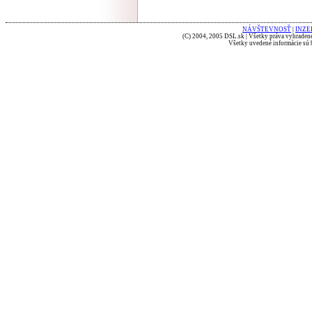
NÁVŠTEVNOSŤ
|
INZE
(C) 2004, 2005 DSL.sk | Všetky práva vyhradené
Všetky uvedené informácie sú b