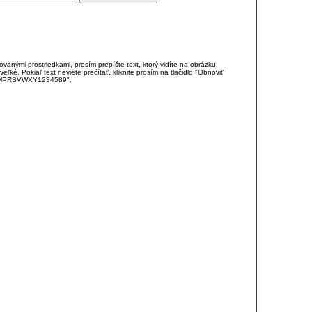
anými prostriedkami, prosím prepíšte text, ktorý vidíte na obrázku.
é. Pokiaľ text neviete prečítať, kliknite prosím na tlačidlo "Obnoviť
DJKMPRSVWXY1234589".