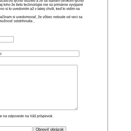
súčasťou týchto služieb a že sa stávam otrokom týchto
aj toho že tieto technológie nie sú primárne vyvýjané
no si to uvedomím až v takej chvíli, keď to vidím na
e začínam si uvedomovať, že vôbec nebude od veci sa
možnosť odstrihnutia...
cie na odpovede na Váš príspevok.