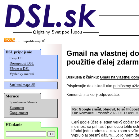
neprihlásený
Gmail na vlastnej 
DSL pripojenie
Ceny DSL
použitie ďalej zdar
Dostupnosť DSL
Fórum o DSL
Výsledky meraní
Diskusia k článku:
Gmail na vlastnej do
Satelitná mapa SR
Prispievajte do diskusií ako
prihlásený užív
Komentár, na ktorý odpovedáte:
Merače
Speedmeter
Merania
Pingmeter
Re: Google zrušil, obnovil, to sú hlúpost
Googlemeter
Od: Rewoluce | Pridané: 2022-05-17 09:19:
Celý gogle účet je jeden veľký občiansk
Hľadanie
možnosť sa prihlásiť pomocou tohto účt
hľadal jednu adresu a zrazu som si všim
vypľulo aj presný dátum... Jo jo, viem, 