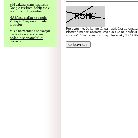
Súd zakázal samojazdiacim
Google taxíkom dobíjanie v
noci, rušili obyvateľov
NASA na diaľku na sonde
Voyager 2 úspešne znížila
spotrebu
Pre overenie, že komentár sa nepridáva automatizov
Misia na záchranu teleskopu
Písmená musíte zadávať rovnako ako na obrázku veľk
Swift ešte nie je stratená,
obrázok". V texte sa používajú iba znaky "BC
podarilo sa spomaliť jej
otáčanie