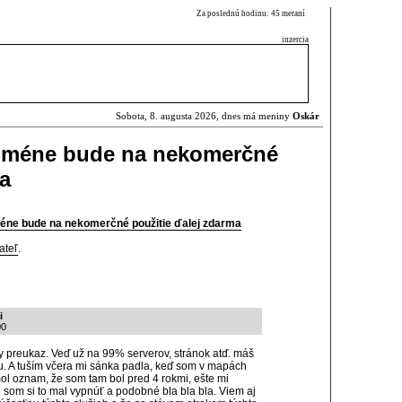
Za poslednú hodinu: 45 meraní
inzercia
Sobota, 8. augusta 2026, dnes má meniny
Oskár
doméne bude na nekomerčné
ma
méne bude na nekomerčné použitie ďalej zdarma
ateľ
.
i
00
y preukaz. Veď už na 99% serverov, stránok atď. máš
u. A tuším včera mi sánka padla, keď som v mapách
ol oznam, že som tam bol pred 4 rokmi, ešte mi
že som si to mal vypnúť a podobné bla bla bla. Viem aj