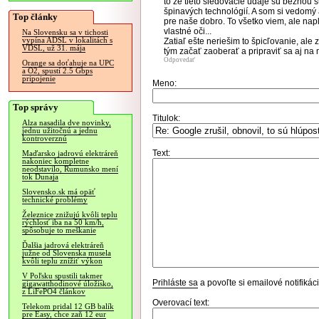
to že tieto sledovacie údaje sú bežnou 
špinavých technológií. A som si vedomý 
Top články
pre naše dobro. To všetko viem, ale napl
vlastné oči...
Na Slovensku sa v tichosti
vypína ADSL v lokalitách s
Zatiaľ ešte neriešim to špicľovanie, al
VDSL, už 31. mája
tým začať zaoberať a pripraviť sa aj na 
Odpovedať
Orange sa doťahuje na UPC
a O2, spustí 2.5 Gbps
pripojenie
Meno:
Top správy
Titulok:
Alza nasadila dve novinky,
jednu užitočnú a jednu
kontroverznú
Text:
Maďarsko jadrovú elektráreň
nakoniec kompletne
neodstavilo, Rumunsko mení
tok Dunaja
Slovensko.sk má opäť
technické problémy
Železnice znižujú kvôli teplu
rýchlosť iba na 50 km/h,
spôsobuje to meškanie
Ďalšia jadrová elektráreň
južne od Slovenska musela
kvôli teplu znížiť výkon
V Poľsku spustili takmer
Prihláste sa
a povoľte si emailové notifiká
gigawatthodinové úložisko,
z LiFePO4 článkov
Overovací text:
Telekom pridal 12 GB balík
pre Easy, chce zaň 12 eur