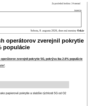
Za poslednú hodinu: 24 meraní
inzercia
Sobota, 8. augusta 2026, dnes má meniny
Oskár
h operátorov zverejnil pokrytie
% populácie
operátorov zverejnil pokrytie 5G, pokrýva iba 2.6% populácie
ateľ
.
 ako papierové pokrytie a slabšie rýchlosti 5G od O2