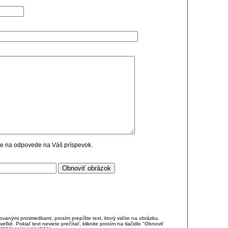
cie na odpovede na Váš príspevok.
anými prostriedkami, prosím prepíšte text, ktorý vidíte na obrázku.
é. Pokiaľ text neviete prečítať, kliknite prosím na tlačidlo "Obnoviť