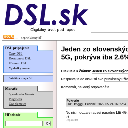
neprihlásený
Jeden zo slovenskýc
DSL pripojenie
Ceny DSL
5G, pokrýva iba 2.6
Dostupnosť DSL
Fórum o DSL
Výsledky meraní
Diskusia k článku:
Jeden zo slovenských 
Satelitná mapa SR
Prispievajte do diskusií ako
prihlásený užív
Komentár, na ktorý odpovedáte:
Merače
Speedmeter
Merania
Pingmeter
Pokrytie
Googlemeter
Od: Hmggg | Pridané: 2022-05-24 16:35:54
No nic moc...ale radsej parádne LtE 4G,
Hľadanie
:-)
Odpovedať