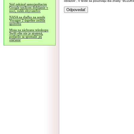
obrázok". V texte sa používajú iba znaky "BC
Súd zakázal samojazdiacim
Google taxíkom dobíjanie v
noci, rušili obyvateľov
NASA na diaľku na sonde
Voyager 2 úspešne znížila
spotrebu
Misia na záchranu teleskopu
Swift ešte nie je stratená,
podarilo sa spomaliť jej
otáčanie