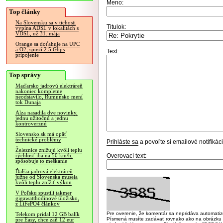
Meno:
Top články
Na Slovensku sa v tichosti
Titulok:
vypína ADSL v lokalitách s
VDSL, už 31. mája
Orange sa doťahuje na UPC
a O2, spustí 2.5 Gbps
Text:
pripojenie
Top správy
Maďarsko jadrovú elektráreň
nakoniec kompletne
neodstavilo, Rumunsko mení
tok Dunaja
Alza nasadila dve novinky,
jednu užitočnú a jednu
kontroverznú
Slovensko.sk má opäť
technické problémy
Prihláste sa
a povoľte si emailové notifiká
Železnice znižujú kvôli teplu
Overovací text:
rýchlosť iba na 50 km/h,
spôsobuje to meškanie
Ďalšia jadrová elektráreň
južne od Slovenska musela
kvôli teplu znížiť výkon
V Poľsku spustili takmer
gigawatthodinové úložisko,
z LiFePO4 článkov
Pre overenie, že komentár sa nepridáva automatizov
Telekom pridal 12 GB balík
Písmená musíte zadávať rovnako ako na obrázku veľk
pre Easy, chce zaň 12 eur