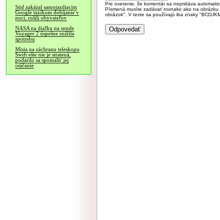
Pre overenie, že komentár sa nepridáva automatizov
Súd zakázal samojazdiacim
Písmená musíte zadávať rovnako ako na obrázku veľk
Google taxíkom dobíjanie v
obrázok". V texte sa používajú iba znaky "BC
noci, rušili obyvateľov
NASA na diaľku na sonde
Voyager 2 úspešne znížila
spotrebu
Misia na záchranu teleskopu
Swift ešte nie je stratená,
podarilo sa spomaliť jej
otáčanie