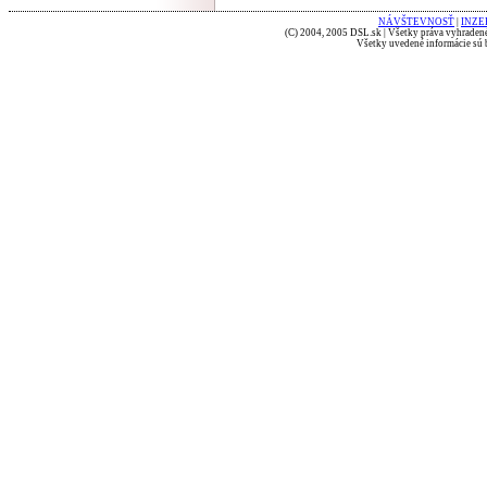
NÁVŠTEVNOSŤ
|
INZE
(C) 2004, 2005 DSL.sk | Všetky práva vyhradené
Všetky uvedené informácie sú b