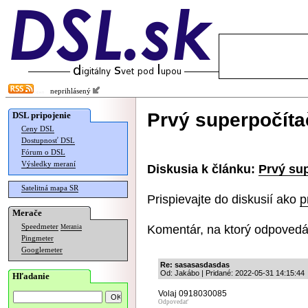
neprihlásený
Prvý superpočíta
DSL pripojenie
Ceny DSL
Dostupnosť DSL
Fórum o DSL
Výsledky meraní
Diskusia k článku:
Prvý su
Satelitná mapa SR
Prispievajte do diskusií ako
p
Merače
Komentár, na ktorý odpovedá
Speedmeter
Merania
Pingmeter
Googlemeter
Re: sasasasdasdas
Od: Jakábo | Pridané: 2022-05-31 14:15:44
Hľadanie
Volaj 0918030085
Odpovedať