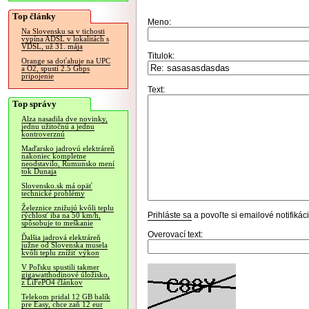
Top články
Meno:
Na Slovensku sa v tichosti
vypína ADSL v lokalitách s
VDSL, už 31. mája
Titulok:
Orange sa doťahuje na UPC
a O2, spustí 2.5 Gbps
pripojenie
Text:
Top správy
Alza nasadila dve novinky,
jednu užitočnú a jednu
kontroverznú
Maďarsko jadrovú elektráreň
nakoniec kompletne
neodstavilo, Rumunsko mení
tok Dunaja
Slovensko.sk má opäť
technické problémy
Železnice znižujú kvôli teplu
Prihláste sa
a povoľte si emailové notifiká
rýchlosť iba na 50 km/h,
spôsobuje to meškanie
Overovací text:
Ďalšia jadrová elektráreň
južne od Slovenska musela
kvôli teplu znížiť výkon
V Poľsku spustili takmer
gigawatthodinové úložisko,
z LiFePO4 článkov
Telekom pridal 12 GB balík
pre Easy, chce zaň 12 eur