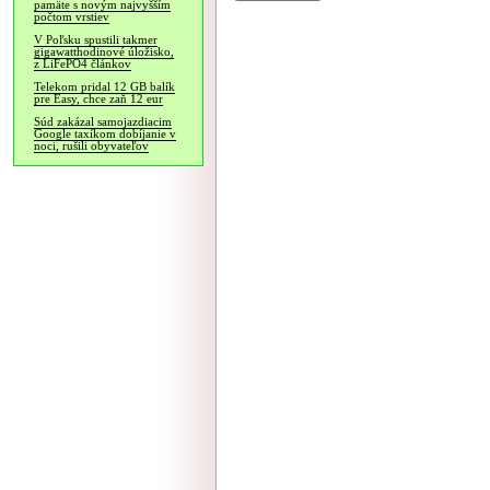
pamäte s novým najvyšším
počtom vrstiev
V Poľsku spustili takmer
gigawatthodinové úložisko,
z LiFePO4 článkov
Telekom pridal 12 GB balík
pre Easy, chce zaň 12 eur
Súd zakázal samojazdiacim
Google taxíkom dobíjanie v
noci, rušili obyvateľov