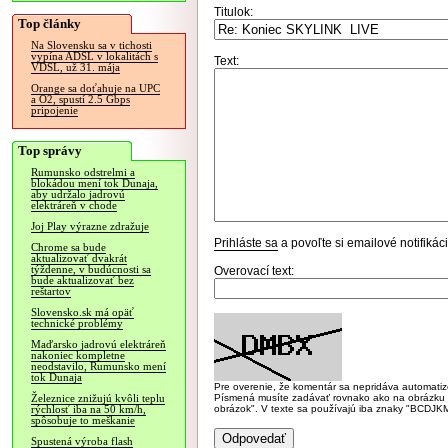
Titulok:
Top články
Na Slovensku sa v tichosti
vypína ADSL v lokalitách s
Text:
VDSL, už 31. mája
Orange sa doťahuje na UPC
a O2, spustí 2.5 Gbps
pripojenie
Top správy
Rumunsko odstrelmi a
blokádou mení tok Dunaja,
aby udržalo jadrovú
elektráreň v chode
Joj Play výrazne zdražuje
Prihláste sa
a povoľte si emailové notifiká
Chrome sa bude
aktualizovať dvakrát
týždenne, v budúcnosti sa
Overovací text:
bude aktualizovať bez
reštartov
Slovensko.sk má opäť
technické problémy
Maďarsko jadrovú elektráreň
nakoniec kompletne
neodstavilo, Rumunsko mení
tok Dunaja
Pre overenie, že komentár sa nepridáva automatizov
Písmená musíte zadávať rovnako ako na obrázku veľk
Železnice znižujú kvôli teplu
obrázok". V texte sa používajú iba znaky "BC
rýchlosť iba na 50 km/h,
spôsobuje to meškanie
Spustená výroba flash