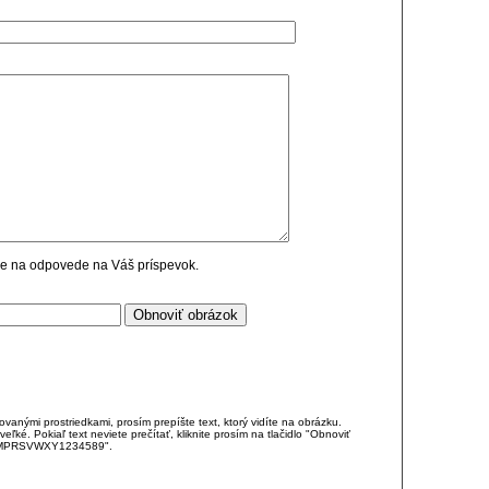
cie na odpovede na Váš príspevok.
anými prostriedkami, prosím prepíšte text, ktorý vidíte na obrázku.
é. Pokiaľ text neviete prečítať, kliknite prosím na tlačidlo "Obnoviť
DJKMPRSVWXY1234589".