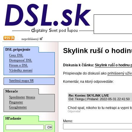
neprihlásený
Skylink ruší o hodi
DSL pripojenie
Ceny DSL
Dostupnosť DSL
Diskusia k článku:
Skylink ruší o hodinu
Fórum o DSL
Výsledky meraní
Prispievajte do diskusií ako
prihlásený užív
Satelitná mapa SR
Komentár, na ktorý odpovedáte:
Merače
Re: Koniec SKYLINK LIVE
Speedmeter
Merania
Od: Tkingu | Pridané: 2022-05-31 22:41:50
Pingmeter
Googlemeter
Chod spat, nikoho to tu netrapi a vypni t
Odpovedať
Hľadanie
Meno: