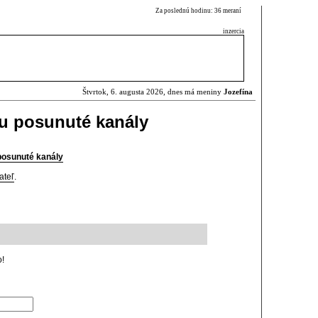
Za poslednú hodinu: 36 meraní
inzercia
Štvrtok, 6. augusta 2026, dnes má meniny
Jozefína
nu posunuté kanály
 posunuté kanály
ateľ
.
o!