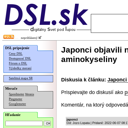
neprihlásený
Japonci objavili 
DSL pripojenie
Ceny DSL
aminokyseliny
Dostupnosť DSL
Fórum o DSL
Výsledky meraní
Satelitná mapa SR
Diskusia k článku:
Japonci 
Merače
Prispievajte do diskusií ako
p
Speedmeter
Merania
Pingmeter
Komentár, na ktorý odpovedá
Googlemeter
Hľadanie
japonci
Od: Jozo Lopata | Pridané: 2022-06-07 08:1