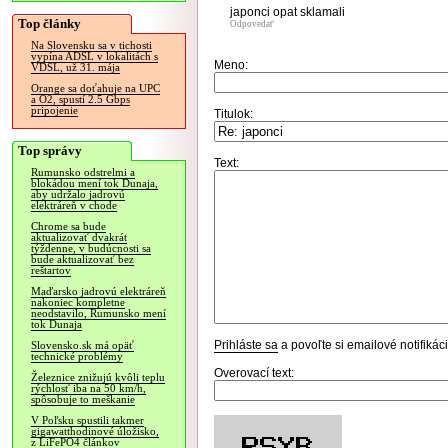
japonci opat sklamali
Top články
Odpovedať
Na Slovensku sa v tichosti
vypína ADSL v lokalitách s
Meno:
VDSL, už 31. mája
Orange sa doťahuje na UPC
a O2, spustí 2.5 Gbps
pripojenie
Titulok:
Top správy
Text:
Rumunsko odstrelmi a
blokádou mení tok Dunaja,
aby udržalo jadrovú
elektráreň v chode
Chrome sa bude
aktualizovať dvakrát
týždenne, v budúcnosti sa
bude aktualizovať bez
reštartov
Maďarsko jadrovú elektráreň
nakoniec kompletne
neodstavilo, Rumunsko mení
tok Dunaja
Prihláste sa
a povoľte si emailové notifiká
Slovensko.sk má opäť
technické problémy
Overovací text:
Železnice znižujú kvôli teplu
rýchlosť iba na 50 km/h,
spôsobuje to meškanie
V Poľsku spustili takmer
gigawatthodinové úložisko,
z LiFePO4 článkov