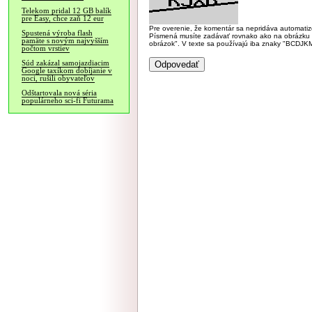
Telekom pridal 12 GB balík
pre Easy, chce zaň 12 eur
Pre overenie, že komentár sa nepridáva automatizov
Spustená výroba flash
Písmená musíte zadávať rovnako ako na obrázku veľk
pamäte s novým najvyšším
obrázok". V texte sa používajú iba znaky "BC
počtom vrstiev
Súd zakázal samojazdiacim
Google taxíkom dobíjanie v
noci, rušili obyvateľov
Odštartovala nová séria
populárneho sci-fi Futurama