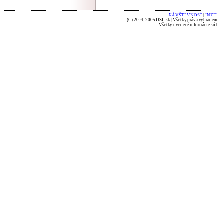
NÁVŠTEVNOSŤ
|
INZE
(C) 2004, 2005 DSL.sk | Všetky práva vyhradené
Všetky uvedené informácie sú b