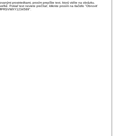
anými prostriedkami, prosím prepíšte text, ktorý vidíte na obrázku.
é. Pokiaľ text neviete prečítať, kliknite prosím na tlačidlo "Obnoviť
DJKMPRSVWXY1234589".