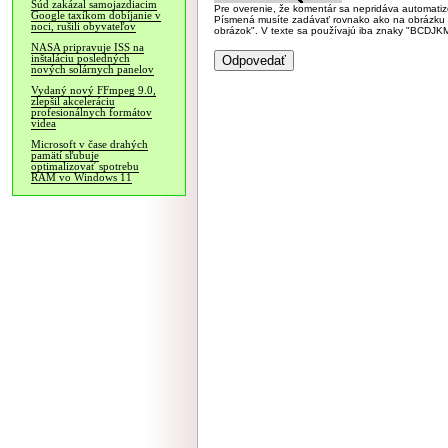
Súd zakázal samojazdiacim
Pre overenie, že komentár sa nepridáva automatizov
Google taxíkom dobíjanie v
Písmená musíte zadávať rovnako ako na obrázku veľk
noci, rušili obyvateľov
obrázok". V texte sa používajú iba znaky "BC
NASA pripravuje ISS na
inštaláciu posledných
nových solárnych panelov
Vydaný nový FFmpeg 9.0,
zlepšil akceleráciu
profesionálnych formátov
videa
Microsoft v čase drahých
pamätí sľubuje
optimalizovať spotrebu
RAM vo Windows 11