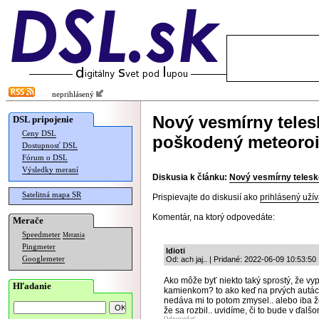
neprihlásený
Nový vesmírny teles
DSL pripojenie
Ceny DSL
poškodený meteoro
Dostupnosť DSL
Fórum o DSL
Výsledky meraní
Diskusia k článku:
Nový vesmírny telesk
Satelitná mapa SR
Prispievajte do diskusií ako
prihlásený užív
Komentár, na ktorý odpovedáte:
Merače
Speedmeter
Merania
Pingmeter
Idioti
Googlemeter
Od: ach jaj.. | Pridané: 2022-06-09 10:53:50
Ako môže byť niekto taký sprostý, že vyp
Hľadanie
kamienkom? to ako keď na prvých autách
nedáva mi to potom zmysel.. alebo iba 
že sa rozbil.. uvidíme, či to bude v ďalš