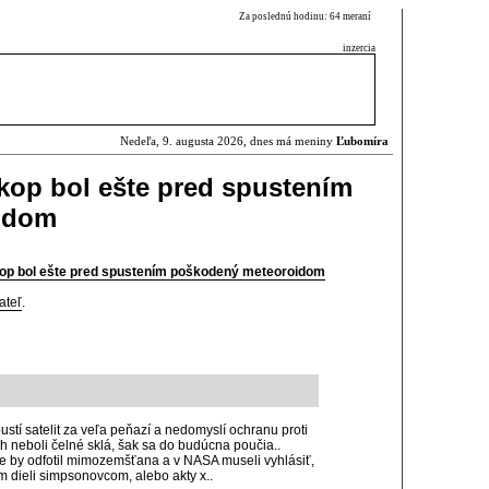
Za poslednú hodinu: 64 meraní
inzercia
Nedeľa, 9. augusta 2026, dnes má meniny
Ľubomíra
kop bol ešte pred spustením
idom
op bol ešte pred spustením poškodený meteoroidom
ateľ
.
ustí satelit za veľa peňazí a nedomyslí ochranu proti
 neboli čelné sklá, šak sa do budúcna poučia..
že by odfotil mimozemšťana a v NASA museli vyhlásiť,
om dieli simpsonovcom, alebo akty x..