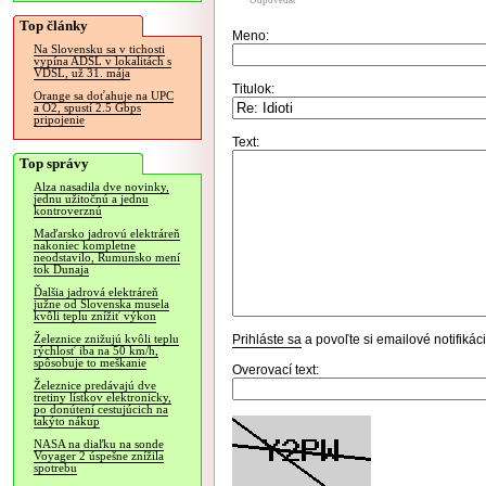
Odpovedať
Top články
Meno:
Na Slovensku sa v tichosti
vypína ADSL v lokalitách s
VDSL, už 31. mája
Titulok:
Orange sa doťahuje na UPC
a O2, spustí 2.5 Gbps
pripojenie
Text:
Top správy
Alza nasadila dve novinky,
jednu užitočnú a jednu
kontroverznú
Maďarsko jadrovú elektráreň
nakoniec kompletne
neodstavilo, Rumunsko mení
tok Dunaja
Ďalšia jadrová elektráreň
južne od Slovenska musela
kvôli teplu znížiť výkon
Prihláste sa
a povoľte si emailové notifiká
Železnice znižujú kvôli teplu
rýchlosť iba na 50 km/h,
spôsobuje to meškanie
Overovací text:
Železnice predávajú dve
tretiny lístkov elektronicky,
po donútení cestujúcich na
takýto nákup
NASA na diaľku na sonde
Voyager 2 úspešne znížila
spotrebu