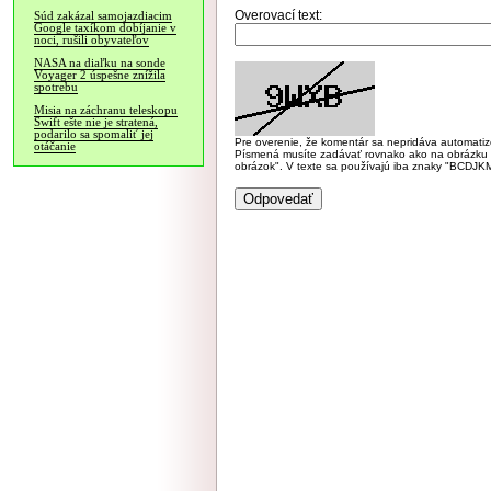
Overovací text:
Súd zakázal samojazdiacim
Google taxíkom dobíjanie v
noci, rušili obyvateľov
NASA na diaľku na sonde
Voyager 2 úspešne znížila
spotrebu
Misia na záchranu teleskopu
Swift ešte nie je stratená,
podarilo sa spomaliť jej
Pre overenie, že komentár sa nepridáva automatizov
otáčanie
Písmená musíte zadávať rovnako ako na obrázku veľk
obrázok". V texte sa používajú iba znaky "BC