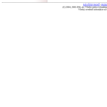
NÁVŠTEVNOSŤ
|
INZE
(C) 2004, 2005 DSL.sk | Všetky práva vyhradené
Všetky uvedené informácie sú b