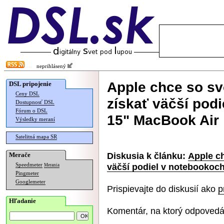
neprihlásený
Apple chce so s
DSL pripojenie
Ceny DSL
získať väčší pod
Dostupnosť DSL
Fórum o DSL
15" MacBook Air
Výsledky meraní
Satelitná mapa SR
Diskusia k článku:
Apple c
Merače
väčší podiel v notebookoc
Speedmeter
Merania
Pingmeter
Googlemeter
Prispievajte do diskusií ako
p
Hľadanie
Komentár, na ktorý odpovedá