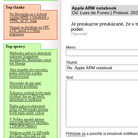
Top články
Apple ARM notebook
Od: Lues de Funes | Pridané: 20
Na Slovensku sa v tichosti
vypína ADSL v lokalitách s
VDSL, už 31. mája
Je preukazne preukázané, že v 
Orange sa doťahuje na UPC
podiel.
a O2, spustí 2.5 Gbps
Odpovedať
pripojenie
Top správy
Meno:
Maďarsko jadrovú elektráreň
nakoniec kompletne
neodstavilo, Rumunsko mení
Titulok:
tok Dunaja
Alza nasadila dve novinky,
jednu užitočnú a jednu
kontroverznú
Text:
Slovensko.sk má opäť
technické problémy
Železnice znižujú kvôli teplu
rýchlosť iba na 50 km/h,
spôsobuje to meškanie
Ďalšia jadrová elektráreň
južne od Slovenska musela
kvôli teplu znížiť výkon
V Poľsku spustili takmer
gigawatthodinové úložisko,
z LiFePO4 článkov
Telekom pridal 12 GB balík
Prihláste sa
a povoľte si emailové notifiká
pre Easy, chce zaň 12 eur