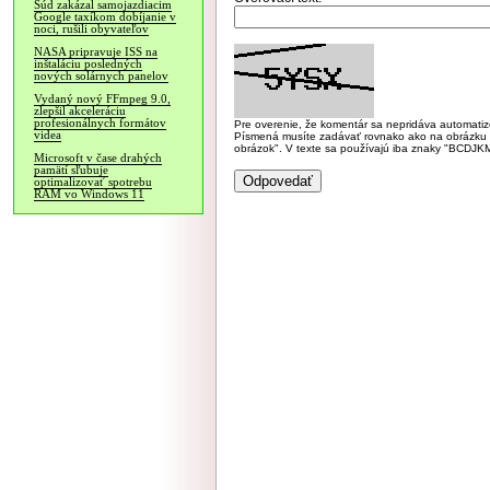
Súd zakázal samojazdiacim
Google taxíkom dobíjanie v
noci, rušili obyvateľov
NASA pripravuje ISS na
inštaláciu posledných
nových solárnych panelov
Vydaný nový FFmpeg 9.0,
zlepšil akceleráciu
profesionálnych formátov
Pre overenie, že komentár sa nepridáva automatizov
videa
Písmená musíte zadávať rovnako ako na obrázku veľk
obrázok". V texte sa používajú iba znaky "BC
Microsoft v čase drahých
pamätí sľubuje
optimalizovať spotrebu
RAM vo Windows 11