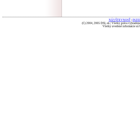
NÁVŠTEVNOSŤ
|
INZE
(C) 2004, 2005 DSL.sk | Všetky práva vyhradené
Všetky uvedené informácie sú b