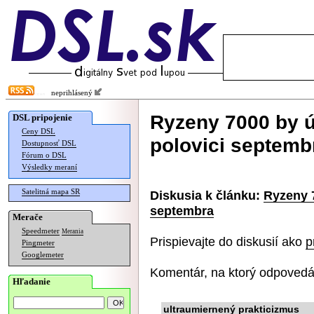
neprihlásený
Ryzeny 7000 by ú
DSL pripojenie
Ceny DSL
polovici septemb
Dostupnosť DSL
Fórum o DSL
Výsledky meraní
Satelitná mapa SR
Diskusia k článku:
Ryzeny 7
septembra
Merače
Speedmeter
Merania
Prispievajte do diskusií ako
p
Pingmeter
Googlemeter
Komentár, na ktorý odpovedá
Hľadanie
ultraumiernený prakticizmus