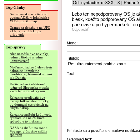
Od: syntaxterrorXXX,. X | Pridan
Top články
Lebo ten nepodporovany OS je ak
Na Slovensku sa v tichosti
vypína ADSL v lokalitách s
blesk, kdežto podporovany OS ako
VDSL, už 31. mája
parkovisku pri hypermarkete, čo 
Orange sa doťahuje na UPC
Odpovedať
a O2, spustí 2.5 Gbps
pripojenie
Meno:
Top správy
Alza nasadila dve novinky,
jednu užitočnú a jednu
Titulok:
kontroverznú
Maďarsko jadrovú elektráreň
nakoniec kompletne
Text:
neodstavilo, Rumunsko mení
tok Dunaja
Ďalšia jadrová elektráreň
južne od Slovenska musela
kvôli teplu znížiť výkon
Železnice predávajú dve
tretiny lístkov elektronicky,
po donútení cestujúcich na
takýto nákup
Železnice znižujú kvôli teplu
rýchlosť iba na 50 km/h,
spôsobuje to meškanie
NASA na diaľku na sonde
Prihláste sa
a povoľte si emailové notifiká
Voyager 2 úspešne znížila
spotrebu
Overovací text: