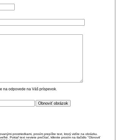
cie na odpovede na Váš príspevok.
anými prostriedkami, prosím prepíšte text, ktorý vidíte na obrázku.
é. Pokiaľ text neviete prečítať, kliknite prosím na tlačidlo "Obnoviť