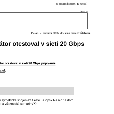
Za poslednú hodinu: 10 meraní
inzercia
Piatok, 7. augusta 2026, dnes má meniny
Štefánia
tor otestoval v sieti 20 Gbps
or otestoval v sieti 20 Gbps pripojenie
ateľ
.
o symetrické spojenie? A ešte 5 Gbps? Na nič na dom
tvér a všakovaké somariny??