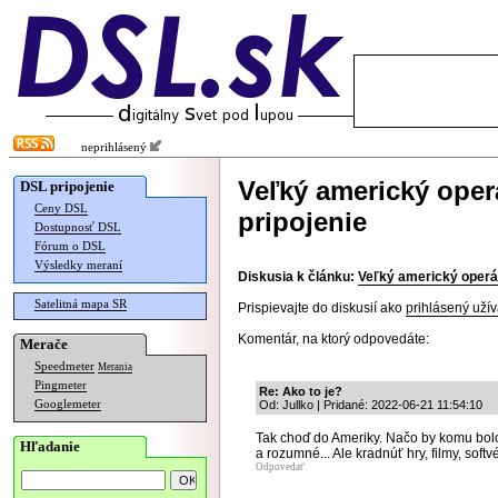
neprihlásený
Veľký americký operá
DSL pripojenie
Ceny DSL
pripojenie
Dostupnosť DSL
Fórum o DSL
Výsledky meraní
Diskusia k článku:
Veľký americký operát
Satelitná mapa SR
Prispievajte do diskusií ako
prihlásený užív
Komentár, na ktorý odpovedáte:
Merače
Speedmeter
Merania
Pingmeter
Re: Ako to je?
Googlemeter
Od: Jullko | Pridané: 2022-06-21 11:54:10
Tak choď do Ameriky. Načo by komu bol
Hľadanie
a rozumné... Ale kradnúť hry, filmy, sof
Odpovedať