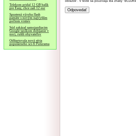
obrázok". V texte sa používajú iba znaky "BC
Telekom pridal 12 GB balík
pre Easy, chce zaň 12 eur
Spustená výroba flash
pamäte s novým najvyšším
počtom vrstiev
Súd zakázal samojazdiacim
Google taxíkom dobíjanie v
noci, rušili obyvateľov
Odštartovala nová séria
populárneho sci-fi Futurama