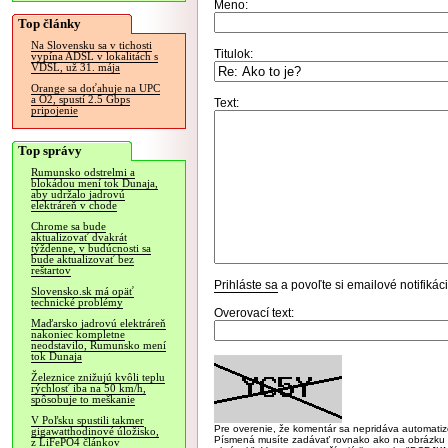
Meno:
Top články
Na Slovensku sa v tichosti
Titulok:
vypína ADSL v lokalitách s
VDSL, už 31. mája
Orange sa doťahuje na UPC
a O2, spustí 2.5 Gbps
Text:
pripojenie
Top správy
Rumunsko odstrelmi a
blokádou mení tok Dunaja,
aby udržalo jadrovú
elektráreň v chode
Chrome sa bude
aktualizovať dvakrát
týždenne, v budúcnosti sa
bude aktualizovať bez
reštartov
Prihláste sa
a povoľte si emailové notifiká
Slovensko.sk má opäť
technické problémy
Overovací text:
Maďarsko jadrovú elektráreň
nakoniec kompletne
neodstavilo, Rumunsko mení
tok Dunaja
Železnice znižujú kvôli teplu
rýchlosť iba na 50 km/h,
spôsobuje to meškanie
V Poľsku spustili takmer
Pre overenie, že komentár sa nepridáva automatizov
gigawatthodinové úložisko,
Písmená musíte zadávať rovnako ako na obrázku veľk
z LiFePO4 článkov