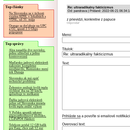
Top články
Re: ultraradikalny fakticizmus
Od: pandrava | Pridané: 2022-06-21 06:34:1
Na Slovensku sa v tichosti
vypína ADSL v lokalitách s
z prievidzi, konkretne z papuce
VDSL, už 31. mája
Odpovedať
Orange sa doťahuje na UPC
a O2, spustí 2.5 Gbps
pripojenie
Meno:
Top správy
Titulok:
Alza nasadila dve novinky,
jednu užitočnú a jednu
kontroverznú
Maďarsko jadrovú elektráreň
Text:
nakoniec kompletne
neodstavilo, Rumunsko mení
tok Dunaja
Slovensko.sk má opäť
technické problémy
Železnice znižujú kvôli teplu
rýchlosť iba na 50 km/h,
spôsobuje to meškanie
Ďalšia jadrová elektráreň
južne od Slovenska musela
kvôli teplu znížiť výkon
V Poľsku spustili takmer
gigawatthodinové úložisko,
Prihláste sa
a povoľte si emailové notifiká
z LiFePO4 článkov
Overovací text:
Telekom pridal 12 GB balík
pre Easy, chce zaň 12 eur