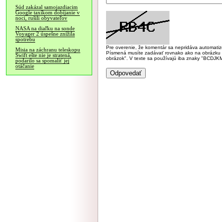
Súd zakázal samojazdiacim
Google taxíkom dobíjanie v
noci, rušili obyvateľov
NASA na diaľku na sonde
Voyager 2 úspešne znížila
spotrebu
Pre overenie, že komentár sa nepridáva automatizov
Misia na záchranu teleskopu
Písmená musíte zadávať rovnako ako na obrázku veľk
Swift ešte nie je stratená,
obrázok". V texte sa používajú iba znaky "BC
podarilo sa spomaliť jej
otáčanie