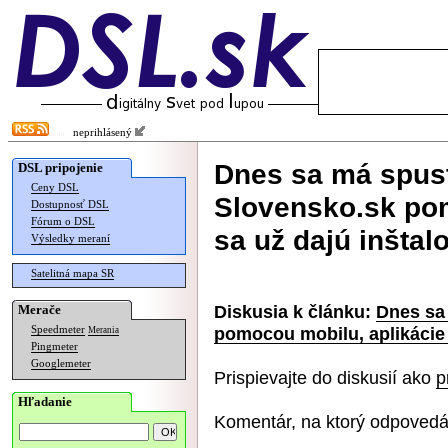
neprihlásený
Dnes sa má spust
DSL pripojenie
Ceny DSL
Slovensko.sk pom
Dostupnosť DSL
Fórum o DSL
sa už dajú inštal
Výsledky meraní
Satelitná mapa SR
Diskusia k článku:
Dnes sa 
Merače
pomocou mobilu, aplikácie 
Speedmeter
Merania
Pingmeter
Googlemeter
Prispievajte do diskusií ako
p
Hľadanie
Komentár, na ktorý odpovedá