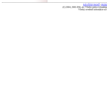
NÁVŠTEVNOSŤ
|
INZE
(C) 2004, 2005 DSL.sk | Všetky práva vyhradené
Všetky uvedené informácie sú b