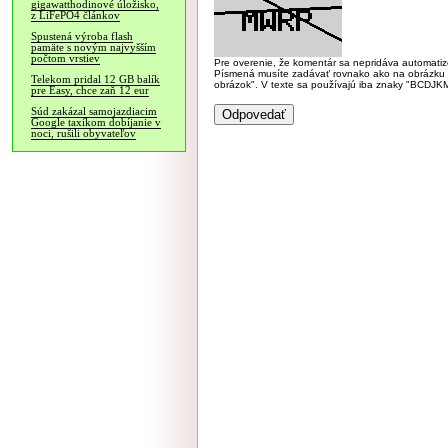
gigawatthodinové úložisko,
z LiFePO4 článkov
Spustená výroba flash
pamäte s novým najvyšším
počtom vrstiev
Pre overenie, že komentár sa nepridáva automatizov
Písmená musíte zadávať rovnako ako na obrázku veľk
Telekom pridal 12 GB balík
obrázok". V texte sa používajú iba znaky "BC
pre Easy, chce zaň 12 eur
Súd zakázal samojazdiacim
Google taxíkom dobíjanie v
noci, rušili obyvateľov