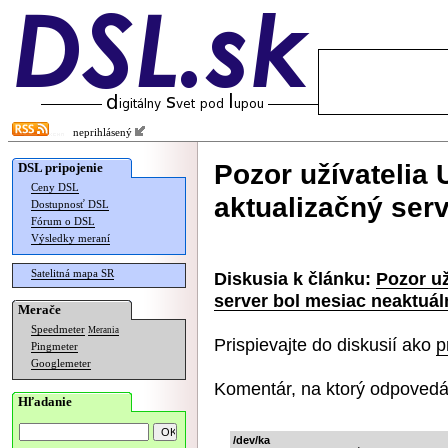
neprihlásený
Pozor užívatelia
DSL pripojenie
Ceny DSL
aktualizačný ser
Dostupnosť DSL
Fórum o DSL
Výsledky meraní
Satelitná mapa SR
Diskusia k článku:
Pozor už
server bol mesiac neaktuál
Merače
Speedmeter
Merania
Prispievajte do diskusií ako
p
Pingmeter
Googlemeter
Komentár, na ktorý odpovedá
Hľadanie
/dev/ka