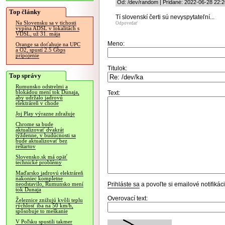
Od: /dev/random | Pridané: 2022-06-28 22:2
Top články
Tí slovenskí čerti sú nevyspytateľní...
Na Slovensku sa v tichosti
Odpovedať
vypína ADSL v lokalitách s
VDSL, už 31. mája
Meno:
Orange sa doťahuje na UPC
a O2, spustí 2.5 Gbps
pripojenie
Titulok:
Top správy
Rumunsko odstrelmi a
blokádou mení tok Dunaja,
Text:
aby udržalo jadrovú
elektráreň v chode
Joj Play výrazne zdražuje
Chrome sa bude
aktualizovať dvakrát
týždenne, v budúcnosti sa
bude aktualizovať bez
reštartov
Slovensko.sk má opäť
technické problémy
Maďarsko jadrovú elektráreň
nakoniec kompletne
Prihláste sa
a povoľte si emailové notifiká
neodstavilo, Rumunsko mení
tok Dunaja
Overovací text:
Železnice znižujú kvôli teplu
rýchlosť iba na 50 km/h,
spôsobuje to meškanie
V Poľsku spustili takmer