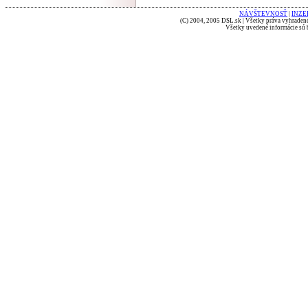
NÁVŠTEVNOSŤ
|
INZE
(C) 2004, 2005 DSL.sk | Všetky práva vyhradené
Všetky uvedené informácie sú b