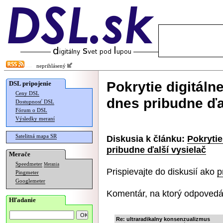
neprihlásený
Pokrytie digitálne
DSL pripojenie
Ceny DSL
dnes pribudne ďa
Dostupnosť DSL
Fórum o DSL
Výsledky meraní
Satelitná mapa SR
Diskusia k článku:
Pokrytie
pribudne ďalší vysielač
Merače
Speedmeter
Merania
Prispievajte do diskusií ako
p
Pingmeter
Googlemeter
Komentár, na ktorý odpovedá
Hľadanie
Re: ultraradikalny konsenzualizmus