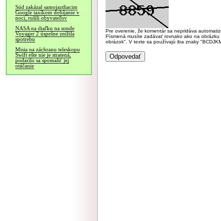
Súd zakázal samojazdiacim
Google taxíkom dobíjanie v
noci, rušili obyvateľov
NASA na diaľku na sonde
Pre overenie, že komentár sa nepridáva automatizov
Voyager 2 úspešne znížila
Písmená musíte zadávať rovnako ako na obrázku veľk
spotrebu
obrázok". V texte sa používajú iba znaky "BC
Misia na záchranu teleskopu
Swift ešte nie je stratená,
podarilo sa spomaliť jej
otáčanie