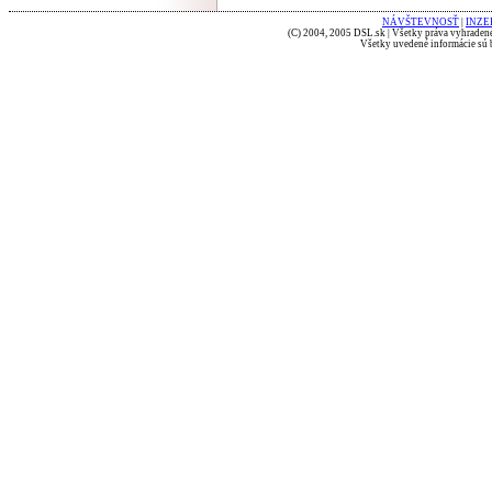
NÁVŠTEVNOSŤ
|
INZE
(C) 2004, 2005 DSL.sk | Všetky práva vyhradené
Všetky uvedené informácie sú b