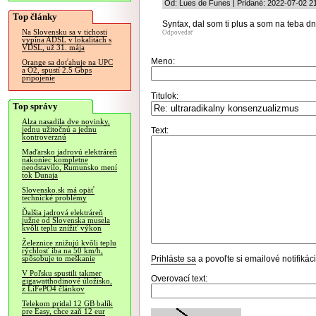
Od: Lues de Funes | Pridané: 2022-07-02 2
Top články
Syntax, dal som ti plus a som na teba dn
Na Slovensku sa v tichosti
Odpovedať
vypína ADSL v lokalitách s
VDSL, už 31. mája
Meno:
Orange sa doťahuje na UPC
a O2, spustí 2.5 Gbps
pripojenie
Titulok:
Top správy
Alza nasadila dve novinky,
jednu užitočnú a jednu
Text:
kontroverznú
Maďarsko jadrovú elektráreň
nakoniec kompletne
neodstavilo, Rumunsko mení
tok Dunaja
Slovensko.sk má opäť
technické problémy
Ďalšia jadrová elektráreň
južne od Slovenska musela
kvôli teplu znížiť výkon
Železnice znižujú kvôli teplu
rýchlosť iba na 50 km/h,
Prihláste sa
a povoľte si emailové notifiká
spôsobuje to meškanie
V Poľsku spustili takmer
Overovací text:
gigawatthodinové úložisko,
z LiFePO4 článkov
Telekom pridal 12 GB balík
pre Easy, chce zaň 12 eur