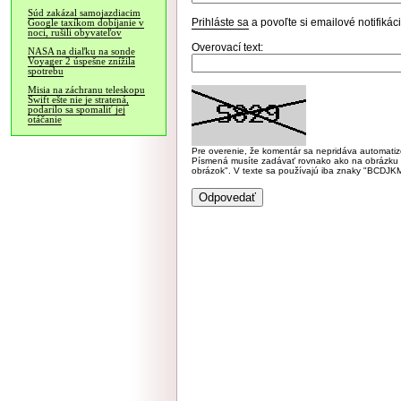
Súd zakázal samojazdiacim
Prihláste sa
a povoľte si emailové notifiká
Google taxíkom dobíjanie v
noci, rušili obyvateľov
Overovací text:
NASA na diaľku na sonde
Voyager 2 úspešne znížila
spotrebu
Misia na záchranu teleskopu
Swift ešte nie je stratená,
podarilo sa spomaliť jej
otáčanie
Pre overenie, že komentár sa nepridáva automatizov
Písmená musíte zadávať rovnako ako na obrázku veľk
obrázok". V texte sa používajú iba znaky "BC