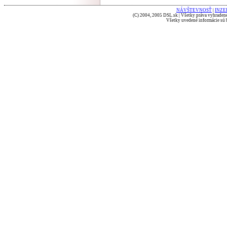
NÁVŠTEVNOSŤ
|
INZE
(C) 2004, 2005 DSL.sk | Všetky práva vyhradené
Všetky uvedené informácie sú b