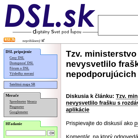
neprihlásený
Tzv. ministerstvo 
DSL pripojenie
Ceny DSL
nevysvetlilo fraš
Dostupnosť DSL
Fórum o DSL
nepodporujúcich 
Výsledky meraní
Satelitná mapa SR
Diskusia k článku:
Tzv. min
Merače
nevysvetlilo frašku s rozd
Speedmeter
Merania
Pingmeter
aplikácie
Googlemeter
Prispievajte do diskusií ako
p
Hľadanie
Komentár, na ktorý odpovedá