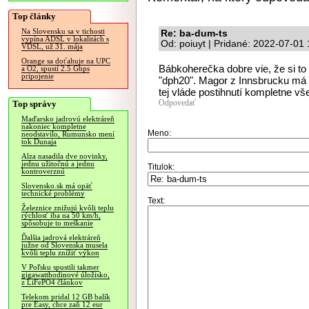
Top články
Na Slovensku sa v tichosti
Re: ba-dum-ts
vypína ADSL v lokalitách s
Od: poiuyt | Pridané: 2022-07-01
VDSL, už 31. mája
Orange sa doťahuje na UPC
Bábkoherečka dobre vie, že si to
a O2, spustí 2.5 Gbps
pripojenie
"dph20". Magor z Innsbrucku má
tej vláde postihnutí kompletne vše
Odpovedať
Top správy
Maďarsko jadrovú elektráreň
nakoniec kompletne
Meno:
neodstavilo, Rumunsko mení
tok Dunaja
Alza nasadila dve novinky,
jednu užitočnú a jednu
Titulok:
kontroverznú
Slovensko.sk má opäť
technické problémy
Text:
Železnice znižujú kvôli teplu
rýchlosť iba na 50 km/h,
spôsobuje to meškanie
Ďalšia jadrová elektráreň
južne od Slovenska musela
kvôli teplu znížiť výkon
V Poľsku spustili takmer
gigawatthodinové úložisko,
z LiFePO4 článkov
Telekom pridal 12 GB balík
pre Easy, chce zaň 12 eur