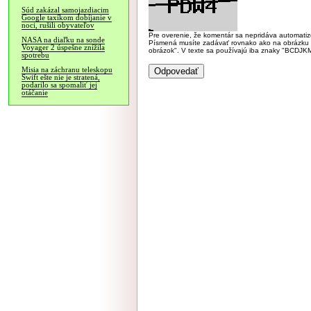
Súd zakázal samojazdiacim
Google taxíkom dobíjanie v
noci, rušili obyvateľov
Pre overenie, že komentár sa nepridáva automatizov
NASA na diaľku na sonde
Písmená musíte zadávať rovnako ako na obrázku veľk
Voyager 2 úspešne znížila
obrázok". V texte sa používajú iba znaky "BC
spotrebu
Misia na záchranu teleskopu
Swift ešte nie je stratená,
podarilo sa spomaliť jej
otáčanie