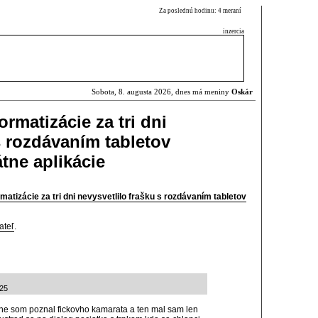
Za poslednú hodinu: 4 meraní
inzercia
Sobota, 8. augusta 2026, dnes má meniny
Oskár
ormatizácie za tri dni
s rozdávaním tabletov
tne aplikácie
rmatizácie za tri dni nevysvetlilo frašku s rozdávaním tabletov
ateľ
.
:25
ne som poznal fickovho kamarata a ten mal sam len