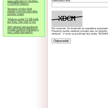
Overovací text:
gigawatthodinové úložisko,
z LiFePO4 článkov
Spustená výroba flash
pamäte s novým najvyšším
počtom vrstiev
Telekom pridal 12 GB balík
pre Easy, chce zaň 12 eur
Súd zakázal samojazdiacim
Pre overenie, že komentár sa nepridáva automatizov
Google taxíkom dobíjanie v
Písmená musíte zadávať rovnako ako na obrázku veľk
noci, rušili obyvateľov
obrázok". V texte sa používajú iba znaky "BC