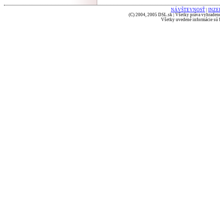
NÁVŠTEVNOSŤ
|
INZE
(C) 2004, 2005 DSL.sk | Všetky práva vyhradené
Všetky uvedené informácie sú b