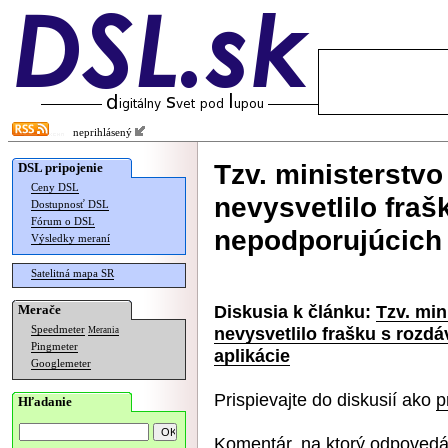
neprihlásený
Tzv. ministerstvo
DSL pripojenie
Ceny DSL
nevysvetlilo fraš
Dostupnosť DSL
Fórum o DSL
nepodporujúcich 
Výsledky meraní
Satelitná mapa SR
Diskusia k článku:
Tzv. min
Merače
nevysvetlilo frašku s rozd
Speedmeter
Merania
Pingmeter
aplikácie
Googlemeter
Prispievajte do diskusií ako
p
Hľadanie
Komentár, na ktorý odpovedá