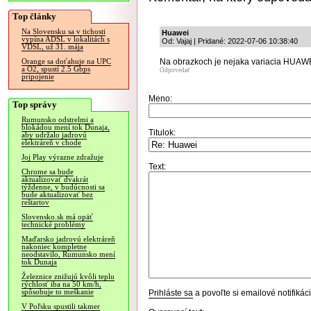
Top články
Na Slovensku sa v tichosti
Huawei
vypína ADSL v lokalitách s
Od: Vajaj | Pridané: 2022-07-06 10:38:40
VDSL, už 31. mája
Na obrazkoch je nejaka variacia HUAWE
Orange sa doťahuje na UPC
a O2, spustí 2.5 Gbps
Odpovedať
pripojenie
Meno:
Top správy
Rumunsko odstrelmi a
blokádou mení tok Dunaja,
Titulok:
aby udržalo jadrovú
elektráreň v chode
Joj Play výrazne zdražuje
Text:
Chrome sa bude
aktualizovať dvakrát
týždenne, v budúcnosti sa
bude aktualizovať bez
reštartov
Slovensko.sk má opäť
technické problémy
Maďarsko jadrovú elektráreň
nakoniec kompletne
neodstavilo, Rumunsko mení
tok Dunaja
Železnice znižujú kvôli teplu
rýchlosť iba na 50 km/h,
spôsobuje to meškanie
Prihláste sa
a povoľte si emailové notifiká
V Poľsku spustili takmer