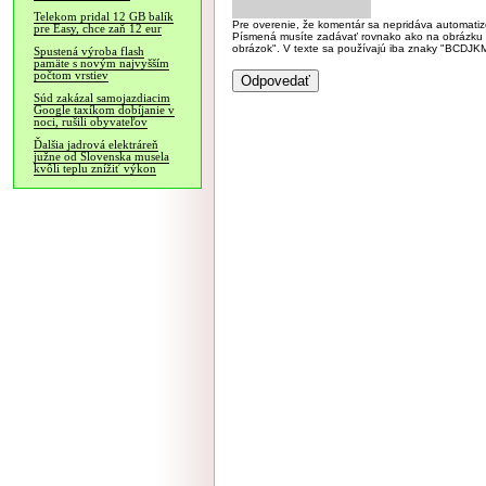
Telekom pridal 12 GB balík
Pre overenie, že komentár sa nepridáva automatizov
pre Easy, chce zaň 12 eur
Písmená musíte zadávať rovnako ako na obrázku veľk
obrázok". V texte sa používajú iba znaky "BC
Spustená výroba flash
pamäte s novým najvyšším
počtom vrstiev
Súd zakázal samojazdiacim
Google taxíkom dobíjanie v
noci, rušili obyvateľov
Ďalšia jadrová elektráreň
južne od Slovenska musela
kvôli teplu znížiť výkon