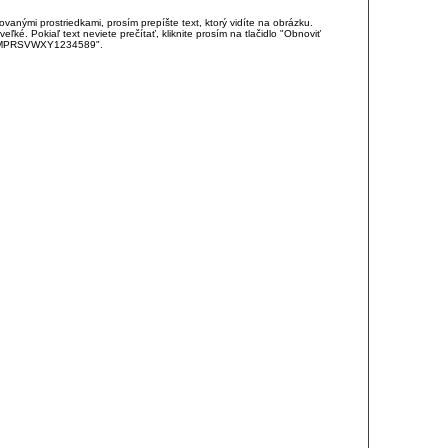
anými prostriedkami, prosím prepíšte text, ktorý vidíte na obrázku.
é. Pokiaľ text neviete prečítať, kliknite prosím na tlačidlo "Obnoviť
DJKMPRSVWXY1234589".