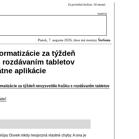
Za poslednú hodinu: 58 meraní
inzercia
Piatok, 7. augusta 2026, dnes má meniny
Štefánia
formatizácie za týždeň
s rozdávaním tabletov
tne aplikácie
rmatizácie za týždeň nevysvetlilo frašku s rozdávaním tabletov
ateľ
.
 hlúpy človek nikdy nespozná vlastné chyby. A ona je