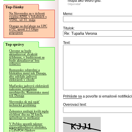
hlúpa ako vedro gitu.
Odpovedať
Top články
Na Slovensku sa v tichosti
Meno:
vypína ADSL v lokalitách s
VDSL, už 31. mája
Orange sa doťahuje na UPC
Titulok:
a O2, spustí 2.5 Gbps
pripojenie
Text:
Top správy
Chrome sa bude
aktualizovať dvakrát
týždenne, v budúcnosti sa
bude aktualizovať bez
reštartov
Rumunsko odstrelmi a
blokádou mení tok Dunaja,
aby udržalo jadrovú
elektráreň v chode
Maďarsko jadrovú elektráreň
nakoniec kompletne
neodstavilo, Rumunsko mení
tok Dunaja
Prihláste sa
a povoľte si emailové notifiká
Slovensko.sk má opäť
Overovací text:
technické problémy
Železnice znižujú kvôli teplu
rýchlosť iba na 50 km/h,
spôsobuje to meškanie
V Poľsku spustili takmer
gigawatthodinové úložisko,
z LiFePO4 článkov