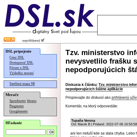
neprihlásený
Tzv. ministerstvo in
DSL pripojenie
Ceny DSL
nevysvetlilo frašku 
Dostupnosť DSL
nepodporujúcich štá
Fórum o DSL
Výsledky meraní
Satelitná mapa SR
Diskusia k článku:
Tzv. ministerstvo info
nepodporujúcich štátne aplikácie
Merače
Prispievajte do diskusií ako
prihlásený užív
Speedmeter
Merania
Komentár, na ktorý odpovedáte:
Pingmeter
Googlemeter
Tupaňa Verona
Hľadanie
Od: Marek B | Pridané: 2022-07-06 16:50:58
ani len netuší kde sa stala chyba. Lebo