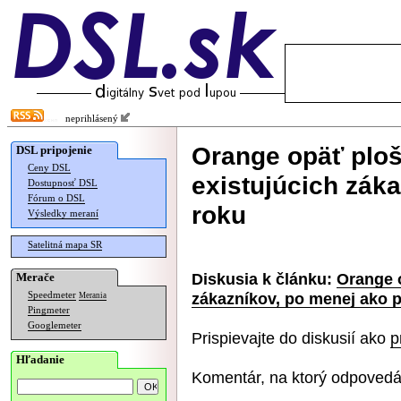
neprihlásený
Orange opäť ploš
DSL pripojenie
Ceny DSL
existujúcich zák
Dostupnosť DSL
Fórum o DSL
roku
Výsledky meraní
Satelitná mapa SR
Diskusia k článku:
Orange o
Merače
zákazníkov, po menej ako p
Speedmeter
Merania
Pingmeter
Googlemeter
Prispievajte do diskusií ako
p
Hľadanie
Komentár, na ktorý odpovedá