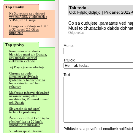
Top články
Tak teda..
Od: Fjfjddjdjdjdjd | Pridané: 2022
Na Slovensku sa v tichosti
vypína ADSL v lokalitách s
VDSL, už 31. mája
Co sa cudujete..pamatate ved na
Orange sa doťahuje na UPC
Musi to chudacisko dakde dohnat
a O2, spustí 2.5 Gbps
Odpovedať
pripojenie
Top správy
Meno:
Rumunsko odstrelmi a
blokádou mení tok Dunaja,
aby udržalo jadrovú
Titulok:
elektráreň v chode
Joj Play výrazne zdražuje
Chrome sa bude
Text:
aktualizovať dvakrát
týždenne, v budúcnosti sa
bude aktualizovať bez
reštartov
Maďarsko jadrovú elektráreň
nakoniec kompletne
neodstavilo, Rumunsko mení
tok Dunaja
Slovensko.sk má opäť
technické problémy
Železnice znižujú kvôli teplu
rýchlosť iba na 50 km/h,
spôsobuje to meškanie
Prihláste sa
a povoľte si emailové notifiká
V Poľsku spustili takmer