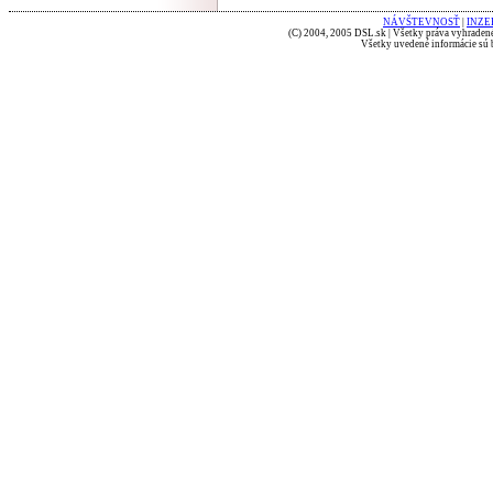
NÁVŠTEVNOSŤ
|
INZE
(C) 2004, 2005 DSL.sk | Všetky práva vyhradené
Všetky uvedené informácie sú b