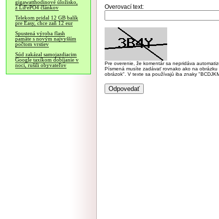
gigawatthodinové úložisko,
Overovací text:
z LiFePO4 článkov
Telekom pridal 12 GB balík
pre Easy, chce zaň 12 eur
Spustená výroba flash
pamäte s novým najvyšším
počtom vrstiev
Súd zakázal samojazdiacim
Google taxíkom dobíjanie v
Pre overenie, že komentár sa nepridáva automatizov
noci, rušili obyvateľov
Písmená musíte zadávať rovnako ako na obrázku veľk
obrázok". V texte sa používajú iba znaky "BC