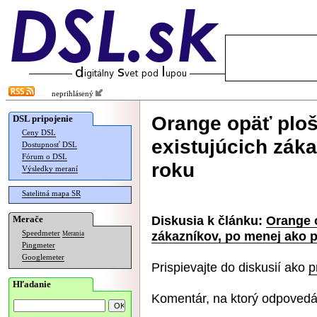
neprihlásený
Orange opäť ploš
DSL pripojenie
Ceny DSL
existujúcich zák
Dostupnosť DSL
Fórum o DSL
roku
Výsledky meraní
Satelitná mapa SR
Diskusia k článku:
Orange o
Merače
zákazníkov, po menej ako p
Speedmeter
Merania
Pingmeter
Googlemeter
Prispievajte do diskusií ako
p
Hľadanie
Komentár, na ktorý odpovedá