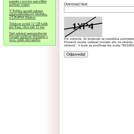
pamäte s novým najvyšším
Overovací text:
počtom vrstiev
V Poľsku spustili takmer
gigawatthodinové úložisko,
z LiFePO4 článkov
Telekom pridal 12 GB balík
pre Easy, chce zaň 12 eur
Súd zakázal samojazdiacim
Google taxíkom dobíjanie v
Pre overenie, že komentár sa nepridáva automatizov
noci, rušili obyvateľov
Písmená musíte zadávať rovnako ako na obrázku veľk
obrázok". V texte sa používajú iba znaky "BC