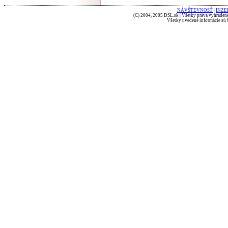
NÁVŠTEVNOSŤ
|
INZE
(C) 2004, 2005 DSL.sk | Všetky práva vyhradené
Všetky uvedené informácie sú b