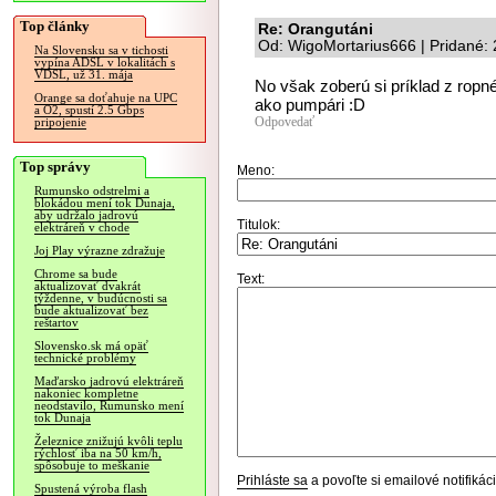
Top články
Re: Orangutáni
Od: WigoMortarius666 | Pridané:
Na Slovensku sa v tichosti
vypína ADSL v lokalitách s
VDSL, už 31. mája
No však zoberú si príklad z ropn
Orange sa doťahuje na UPC
ako pumpári :D
a O2, spustí 2.5 Gbps
Odpovedať
pripojenie
Top správy
Meno:
Rumunsko odstrelmi a
blokádou mení tok Dunaja,
aby udržalo jadrovú
Titulok:
elektráreň v chode
Joj Play výrazne zdražuje
Chrome sa bude
Text:
aktualizovať dvakrát
týždenne, v budúcnosti sa
bude aktualizovať bez
reštartov
Slovensko.sk má opäť
technické problémy
Maďarsko jadrovú elektráreň
nakoniec kompletne
neodstavilo, Rumunsko mení
tok Dunaja
Železnice znižujú kvôli teplu
rýchlosť iba na 50 km/h,
spôsobuje to meškanie
Prihláste sa
a povoľte si emailové notifiká
Spustená výroba flash