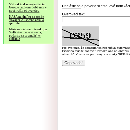
Súd zakázal samojazdiacim
Prihláste sa
a povoľte si emailové notifiká
Google taxíkom dobíjanie v
noci, rušili obyvateľov
Overovací text:
NASA na diaľku na sonde
Voyager 2 úspešne znížila
spotrebu
Misia na záchranu teleskopu
Swift ešte nie je stratená,
podarilo sa spomaliť jej
otáčanie
Pre overenie, že komentár sa nepridáva automatizov
Písmená musíte zadávať rovnako ako na obrázku veľk
obrázok". V texte sa používajú iba znaky "BC