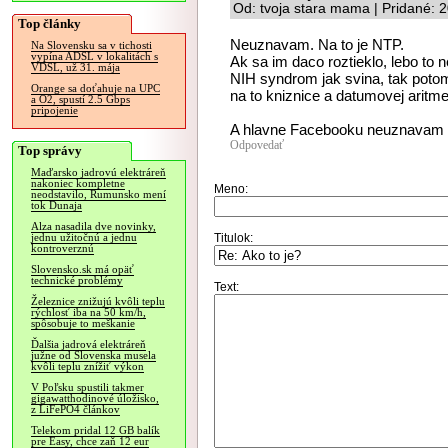
Od: tvoja stara mama | Pridané: 
Top články
Neuznavam. Na to je NTP.
Na Slovensku sa v tichosti
vypína ADSL v lokalitách s
Ak sa im daco roztieklo, lebo to 
VDSL, už 31. mája
NIH syndrom jak svina, tak poto
Orange sa doťahuje na UPC
na to kniznice a datumovej aritm
a O2, spustí 2.5 Gbps
pripojenie
A hlavne Facebooku neuznavam ni
Odpovedať
Top správy
Maďarsko jadrovú elektráreň
nakoniec kompletne
Meno:
neodstavilo, Rumunsko mení
tok Dunaja
Alza nasadila dve novinky,
Titulok:
jednu užitočnú a jednu
kontroverznú
Slovensko.sk má opäť
technické problémy
Text:
Železnice znižujú kvôli teplu
rýchlosť iba na 50 km/h,
spôsobuje to meškanie
Ďalšia jadrová elektráreň
južne od Slovenska musela
kvôli teplu znížiť výkon
V Poľsku spustili takmer
gigawatthodinové úložisko,
z LiFePO4 článkov
Telekom pridal 12 GB balík
pre Easy, chce zaň 12 eur