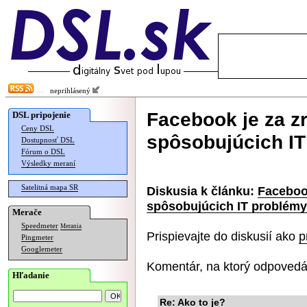
neprihlásený
Facebook je za 
DSL pripojenie
Ceny DSL
spôsobujúcich I
Dostupnosť DSL
Fórum o DSL
Výsledky meraní
Satelitná mapa SR
Diskusia k článku:
Faceboo
spôsobujúcich IT problémy
Merače
Speedmeter
Merania
Prispievajte do diskusií ako
p
Pingmeter
Googlemeter
Komentár, na ktorý odpovedá
Hľadanie
Re: Ako to je?