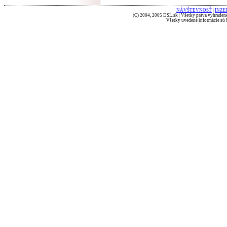
NÁVŠTEVNOSŤ
|
INZE
(C) 2004, 2005 DSL.sk | Všetky práva vyhradené
Všetky uvedené informácie sú b