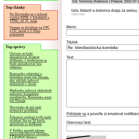
Od: Tommmy Robinson | Pridané: 2022-07-2
Top články
ľaľa, libtard! a dokonca dvaja za sebou
Na Slovensku sa v tichosti
Odpovedať
vypína ADSL v lokalitách s
VDSL, už 31. mája
Meno:
Orange sa doťahuje na UPC
a O2, spustí 2.5 Gbps
pripojenie
Titulok:
Top správy
Chrome sa bude
aktualizovať dvakrát
Text:
týždenne, v budúcnosti sa
bude aktualizovať bez
reštartov
Rumunsko odstrelmi a
blokádou mení tok Dunaja,
aby udržalo jadrovú
elektráreň v chode
Maďarsko jadrovú elektráreň
nakoniec kompletne
neodstavilo, Rumunsko mení
tok Dunaja
Slovensko.sk má opäť
technické problémy
Prihláste sa
a povoľte si emailové notifiká
Železnice znižujú kvôli teplu
rýchlosť iba na 50 km/h,
Overovací text:
spôsobuje to meškanie
V Poľsku spustili takmer
gigawatthodinové úložisko,
z LiFePO4 článkov