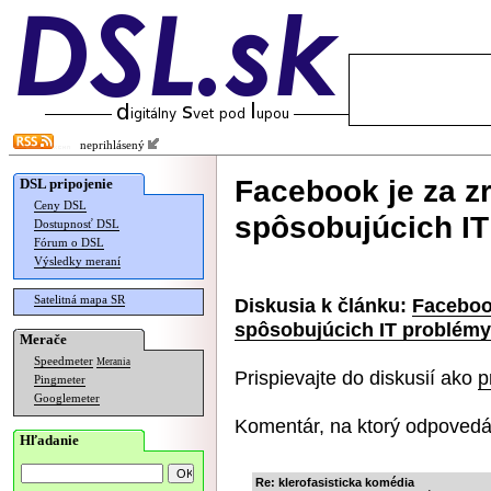
neprihlásený
Facebook je za 
DSL pripojenie
Ceny DSL
spôsobujúcich I
Dostupnosť DSL
Fórum o DSL
Výsledky meraní
Satelitná mapa SR
Diskusia k článku:
Faceboo
spôsobujúcich IT problémy
Merače
Speedmeter
Merania
Prispievajte do diskusií ako
p
Pingmeter
Googlemeter
Komentár, na ktorý odpovedá
Hľadanie
Re: klerofasisticka komédia