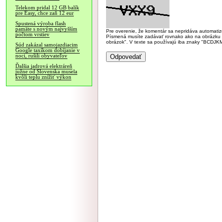
Telekom pridal 12 GB balík
pre Easy, chce zaň 12 eur
Spustená výroba flash
pamäte s novým najvyšším
Pre overenie, že komentár sa nepridáva automatizov
počtom vrstiev
Písmená musíte zadávať rovnako ako na obrázku veľk
obrázok". V texte sa používajú iba znaky "BC
Súd zakázal samojazdiacim
Google taxíkom dobíjanie v
noci, rušili obyvateľov
Ďalšia jadrová elektráreň
južne od Slovenska musela
kvôli teplu znížiť výkon