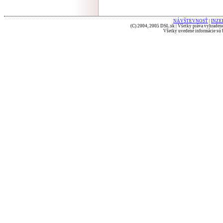
NÁVŠTEVNOSŤ
|
INZE
(C) 2004, 2005 DSL.sk | Všetky práva vyhradené
Všetky uvedené informácie sú b