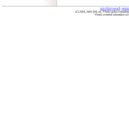
NÁVŠTEVNOSŤ
|
INZE
(C) 2004, 2005 DSL.sk | Všetky práva vyhradené
Všetky uvedené informácie sú b