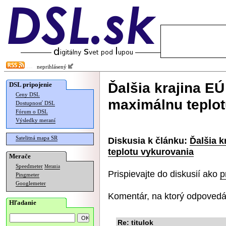
neprihlásený
Ďalšia krajina E
DSL pripojenie
Ceny DSL
maximálnu teplot
Dostupnosť DSL
Fórum o DSL
Výsledky meraní
Satelitná mapa SR
Diskusia k článku:
Ďalšia 
teplotu vykurovania
Merače
Speedmeter
Merania
Prispievajte do diskusií ako
p
Pingmeter
Googlemeter
Komentár, na ktorý odpovedá
Hľadanie
Re: titulok