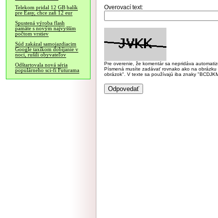
Overovací text:
Telekom pridal 12 GB balík
pre Easy, chce zaň 12 eur
Spustená výroba flash
pamäte s novým najvyšším
počtom vrstiev
Súd zakázal samojazdiacim
Google taxíkom dobíjanie v
noci, rušili obyvateľov
Pre overenie, že komentár sa nepridáva automatizov
Odštartovala nová séria
Písmená musíte zadávať rovnako ako na obrázku veľk
populárneho sci-fi Futurama
obrázok". V texte sa používajú iba znaky "BC