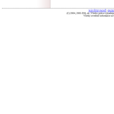
NÁVŠTEVNOSŤ
|
INZE
(C) 2004, 2005 DSL.sk | Všetky práva vyhradené
Všetky uvedené informácie sú b