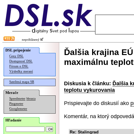
neprihlásený
Ďalšia krajina E
DSL pripojenie
Ceny DSL
maximálnu teplot
Dostupnosť DSL
Fórum o DSL
Výsledky meraní
Satelitná mapa SR
Diskusia k článku:
Ďalšia 
teplotu vykurovania
Merače
Speedmeter
Merania
Prispievajte do diskusií ako
p
Pingmeter
Googlemeter
Komentár, na ktorý odpovedá
Hľadanie
Re: Stalingrad