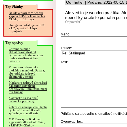
Od: hutler | Pridané: 2022-08-15 
Top články
Ale ved to je woodoo praktika. A
Na Slovensku sa v tichosti
vypína ADSL v lokalitách s
spendliky urcite to pomaha putin
VDSL, už 31. mája
Odpovedať
Orange sa doťahuje na UPC
a O2, spustí 2.5 Gbps
pripojenie
Meno:
Top správy
Titulok:
Chrome sa bude
aktualizovať dvakrát
týždenne, v budúcnosti sa
bude aktualizovať bez
reštartov
Text:
Rumunsko odstrelmi a
blokádou mení tok Dunaja,
aby udržalo jadrovú
elektráreň v chode
Maďarsko jadrovú elektráreň
nakoniec kompletne
neodstavilo, Rumunsko mení
tok Dunaja
Slovensko.sk má opäť
technické problémy
Železnice znižujú kvôli teplu
rýchlosť iba na 50 km/h,
spôsobuje to meškanie
Prihláste sa
a povoľte si emailové notifiká
V Poľsku spustili takmer
Overovací text:
gigawatthodinové úložisko,
z LiFePO4 článkov