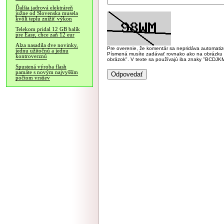
Ďalšia jadrová elektráreň
južne od Slovenska musela
kvôli teplu znížiť výkon
Telekom pridal 12 GB balík
pre Easy, chce zaň 12 eur
Alza nasadila dve novinky,
Pre overenie, že komentár sa nepridáva automatizov
jednu užitočnú a jednu
Písmená musíte zadávať rovnako ako na obrázku veľk
kontroverznú
obrázok". V texte sa používajú iba znaky "BC
Spustená výroba flash
pamäte s novým najvyšším
počtom vrstiev