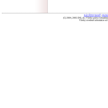
NÁVŠTEVNOSŤ
|
INZE
(C) 2004, 2005 DSL.sk | Všetky práva vyhradené
Všetky uvedené informácie sú b