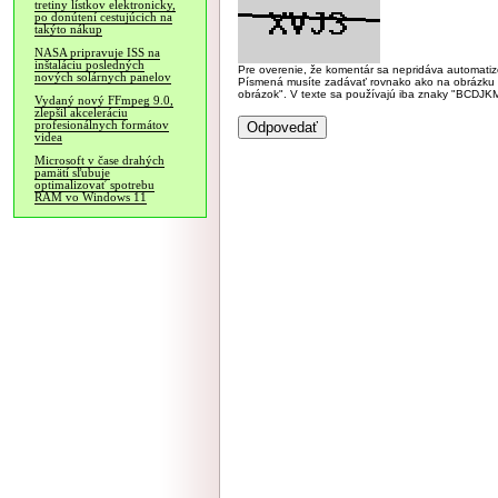
tretiny lístkov elektronicky,
po donútení cestujúcich na
takýto nákup
NASA pripravuje ISS na
inštaláciu posledných
Pre overenie, že komentár sa nepridáva automatizov
nových solárnych panelov
Písmená musíte zadávať rovnako ako na obrázku veľk
obrázok". V texte sa používajú iba znaky "BC
Vydaný nový FFmpeg 9.0,
zlepšil akceleráciu
profesionálnych formátov
videa
Microsoft v čase drahých
pamätí sľubuje
optimalizovať spotrebu
RAM vo Windows 11