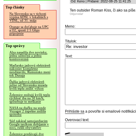
Od: Keno | Pridané: 2022-08-25 11:41:25
Top články
Ten outsider Roman Kiss, či ako sa píše
Na Slovensku sa v tichosti
Odpovedať
vypína ADSL v lokalitách s
VDSL, už 31. mája
Meno:
Orange sa doťahuje na UPC
a O2, spustí 2.5 Gbps
pripojenie
Titulok:
Top správy
Alza nasadila dve novinky,
jednu užitočnú a jednu
Text:
kontroverznú
Maďarsko jadrovú elektráreň
nakoniec kompletne
neodstavilo, Rumunsko mení
tok Dunaja
Ďalšia jadrová elektráreň
južne od Slovenska musela
kvôli teplu znížiť výkon
Železnice znižujú kvôli teplu
rýchlosť iba na 50 km/h,
spôsobuje to meškanie
NASA na diaľku na sonde
Prihláste sa
a povoľte si emailové notifiká
Voyager 2 úspešne znížila
spotrebu
Overovací text:
Súd zakázal samojazdiacim
Google taxíkom dobíjanie v
noci, rušili obyvateľov
Železnice predávajú dve