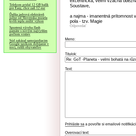
excentrická, velmi vzácná obežn
Telekom pridal 12 GB balík
Soustave,
pre Easy, chce zaň 12 eur
Ďalšia jadrová elektráreň
a najma - imanentná prítomnost v
južne od Slovenska musela
pola - tzv. Magie
kvôli teplu znížiť výkon
Odpovedať
Spustená výroba flash
pamäte s novým najvyšším
počtom vrstiev
Meno:
Súd zakázal samojazdiacim
Google taxíkom dobíjanie v
noci, rušili obyvateľov
Titulok:
Text:
Prihláste sa
a povoľte si emailové notifiká
Overovací text: