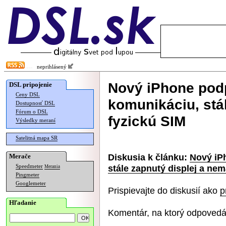
neprihlásený
Nový iPhone podp
DSL pripojenie
Ceny DSL
komunikáciu, stá
Dostupnosť DSL
Fórum o DSL
fyzickú SIM
Výsledky meraní
Satelitná mapa SR
Diskusia k článku:
Nový iP
Merače
stále zapnutý displej a nem
Speedmeter
Merania
Pingmeter
Googlemeter
Prispievajte do diskusií ako
p
Hľadanie
Komentár, na ktorý odpovedá