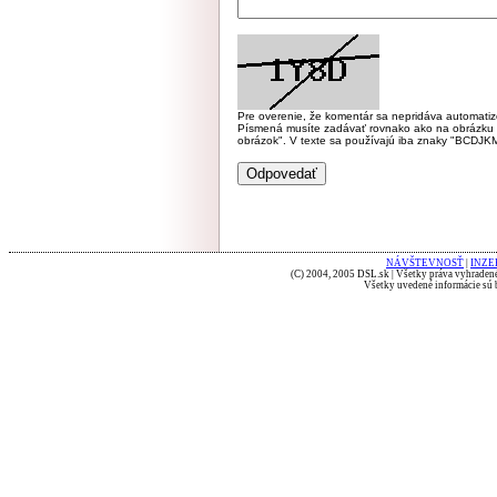
Pre overenie, že komentár sa nepridáva automatizov
Písmená musíte zadávať rovnako ako na obrázku veľk
obrázok". V texte sa používajú iba znaky "BC
NÁVŠTEVNOSŤ
|
INZE
(C) 2004, 2005 DSL.sk | Všetky práva vyhradené
Všetky uvedené informácie sú b