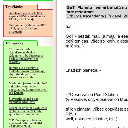
Top články
GoT -Planeta - velmi bohatá na 
rare resources
Na Slovensku sa v tichosti
Od: Lyta Ascendanta | Pridané: 2
vypína ADSL v lokalitách s
VDSL, už 31. mája
Orange sa doťahuje na UPC
ha!
a O2, spustí 2.5 Gbps
pripojenie
GoT - beztak mali, (a majú, a eeeš
celý ten čas, všech x kníh, x desít
Top správy
milénia.. )
Chrome sa bude
aktualizovať dvakrát
týždenne, v budúcnosti sa
bude aktualizovať bez
reštartov
Rumunsko odstrelmi a
..nad ich planetou -
blokádou mení tok Dunaja,
aby udržalo jadrovú
elektráreň v chode
Maďarsko jadrovú elektráreň
nakoniec kompletne
neodstavilo, Rumunsko mení
tok Dunaja
- *Observation Post! Station
(v Passive, only-observation Mod
Slovensko.sk má opäť
technické problémy
Železnice znižujú kvôli teplu
tá ich planeta, vůbec obzvlášte za
rýchlosť iba na 50 km/h,
lidé, +
spôsobuje to meškanie
well, dokonce, vlastne, tri.. )
V Poľsku spustili takmer
gigawatthodinové úložisko,
z LiFePO4 článkov