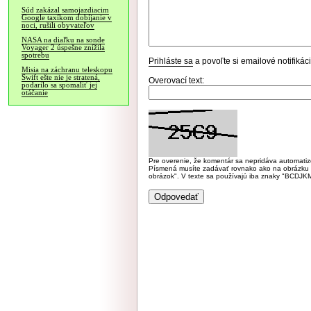
Súd zakázal samojazdiacim
Google taxíkom dobíjanie v
noci, rušili obyvateľov
NASA na diaľku na sonde
Voyager 2 úspešne znížila
spotrebu
Prihláste sa
a povoľte si emailové notifiká
Misia na záchranu teleskopu
Swift ešte nie je stratená,
Overovací text:
podarilo sa spomaliť jej
otáčanie
Pre overenie, že komentár sa nepridáva automatizov
Písmená musíte zadávať rovnako ako na obrázku veľk
obrázok". V texte sa používajú iba znaky "BC