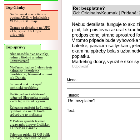
Top články
Re: bezplatne?
Od: OriginalnyKoumak | Pridané:
Na Slovensku sa v tichosti
vypína ADSL v lokalitách s
VDSL, už 31. mája
Nebud detailista, funguje to ako z
Orange sa doťahuje na UPC
plnit, tak poistovna akurat skrach
a O2, spustí 2.5 Gbps
predposlednej strane uprostred f
pripojenie
V tomto pripade bude vyhovorka v 
baterke, pariacim sa lyskam, jele
Top správy
okamihu pptreby bola sluzba nedo
Alza nasadila dve novinky,
poplatku.
jednu užitočnú a jednu
Marketing dobry, vyuzitie skor s
kontroverznú
Odpovedať
Maďarsko jadrovú elektráreň
nakoniec kompletne
neodstavilo, Rumunsko mení
tok Dunaja
Meno:
Slovensko.sk má opäť
technické problémy
Ďalšia jadrová elektráreň
Titulok:
južne od Slovenska musela
kvôli teplu znížiť výkon
Železnice znižujú kvôli teplu
Text:
rýchlosť iba na 50 km/h,
spôsobuje to meškanie
V Poľsku spustili takmer
gigawatthodinové úložisko,
z LiFePO4 článkov
Telekom pridal 12 GB balík
pre Easy, chce zaň 12 eur