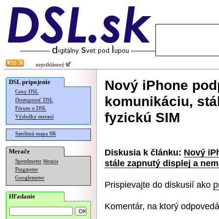
neprihlásený
Nový iPhone podp
DSL pripojenie
Ceny DSL
komunikáciu, stá
Dostupnosť DSL
Fórum o DSL
fyzickú SIM
Výsledky meraní
Satelitná mapa SR
Diskusia k článku:
Nový iP
Merače
stále zapnutý displej a nem
Speedmeter
Merania
Pingmeter
Googlemeter
Prispievajte do diskusií ako
p
Hľadanie
Komentár, na ktorý odpovedá