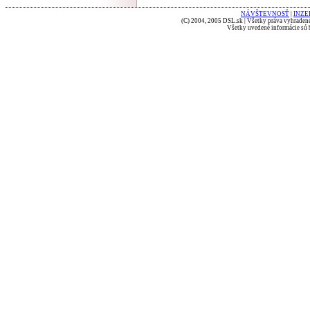
NÁVŠTEVNOSŤ
|
INZE
(C) 2004, 2005 DSL.sk | Všetky práva vyhradené
Všetky uvedené informácie sú b